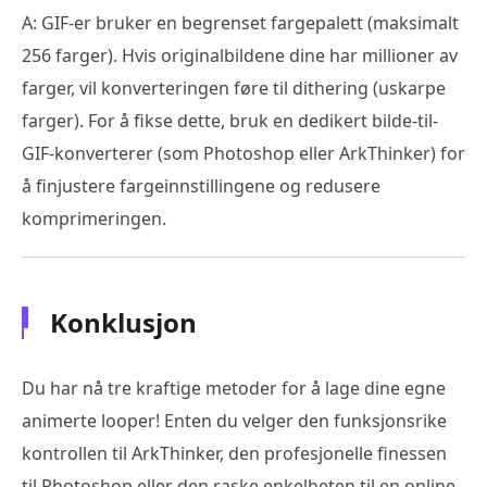
A: GIF-er bruker en begrenset fargepalett (maksimalt
256 farger). Hvis originalbildene dine har millioner av
farger, vil konverteringen føre til dithering (uskarpe
farger). For å fikse dette, bruk en dedikert bilde-til-
GIF-konverterer (som Photoshop eller ArkThinker) for
å finjustere fargeinnstillingene og redusere
komprimeringen.
Konklusjon
Du har nå tre kraftige metoder for å lage dine egne
animerte looper! Enten du velger den funksjonsrike
kontrollen til ArkThinker, den profesjonelle finessen
til Photoshop eller den raske enkelheten til en online