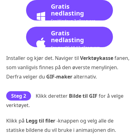
Gratis
nedlasting
For Windows 7 eller nyere
Gratis
nedlasting
For macOS 10.12 eller nyere
Installer og kjør det. Naviger til
Verktøykasse
fanen,
som vanligvis finnes på den øverste menylinjen.
Derfra velger du
GIF-maker
alternativ.
Steg 2
Klikk deretter
Bilde til GIF
for å velge
verktøyet.
Klikk på
Legg til filer
-knappen og velg alle de
statiske bildene du vil bruke i animasjonen din.