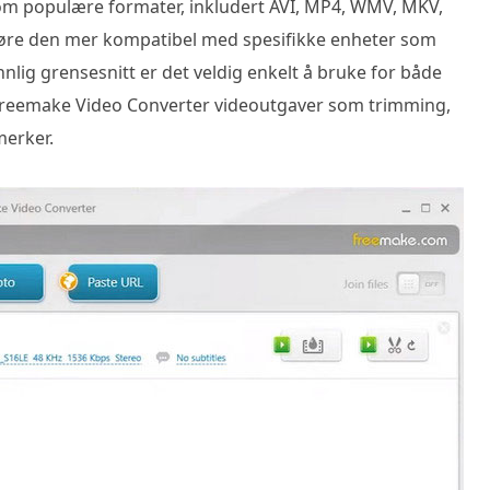
lom populære formater, inkludert AVI, MP4, WMV, MKV,
jøre den mer kompatibel med spesifikke enheter som
nlig grensesnitt er det veldig enkelt å bruke for både
 Freemake Video Converter videoutgaver som trimming,
merker.