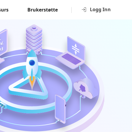
Logg Inn
surs
Brukerstøtte