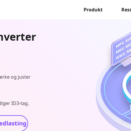
Produkt
Res
nverter
merke og juster
iger ID3-tag.
edlasting