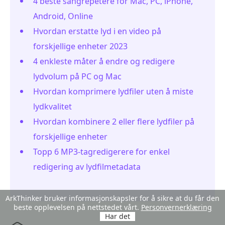
4 beste sangrepetere for Mac, PC, iPhone,
Android, Online
Hvordan erstatte lyd i en video på
forskjellige enheter 2023
4 enkleste måter å endre og redigere
lydvolum på PC og Mac
Hvordan komprimere lydfiler uten å miste
lydkvalitet
Hvordan kombinere 2 eller flere lydfiler på
forskjellige enheter
Topp 6 MP3-tagredigerere for enkel
redigering av lydfilmetadata
ArkThinker bruker informasjonskapsler for å sikre at du får den
beste opplevelsen på nettstedet vårt.
Personvernerklæring
Har det