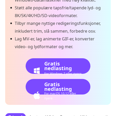
Støtt alle populære tapsfrie/tapende lyd- og
8K/5K/4K/HD/SD-videoformater.
Tilbyr mange nyttige redigeringsfunksjoner,
inkludert trim, slå sammen, forbedre osv.
Lag MV-er, lag animerte GIF-er, konverter
video- og lydformater og mer.
Gratis
nedlasting
For Windows 7 eller nyere
Gratis
nedlasting
For macOS 10.12 eller
nyere