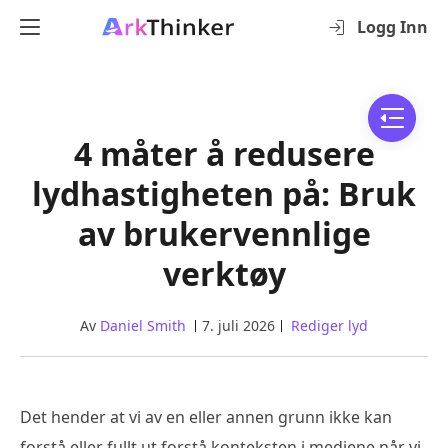
Logg Inn
4 måter å redusere
lydhastigheten på: Bruk
av brukervennlige
verktøy
Av
Daniel Smith
7. juli 2026
Rediger lyd
Det hender at vi av en eller annen grunn ikke kan
forstå eller fullt ut forstå konteksten i mediene når vi