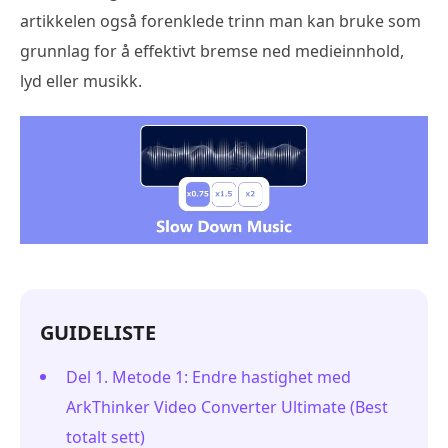
artikkelen også forenklede trinn man kan bruke som
grunnlag for å effektivt bremse ned medieinnhold,
lyd eller musikk.
GUIDELISTE
Del 1. Metode 1: Endre hastighet med
ArkThinker Video Converter Ultimate (Best
totalt sett)