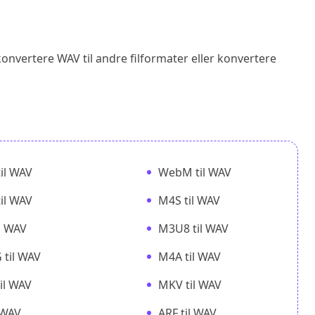
konvertere WAV til andre filformater eller konvertere
il WAV
WebM til WAV
il WAV
M4S til WAV
il WAV
M3U8 til WAV
til WAV
M4A til WAV
il WAV
MKV til WAV
l WAV
ARF til WAV