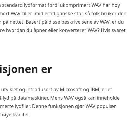
 standard lydformat fordi ukomprimert WAV har høy
ert WAV-fil er imidlertid ganske stor, så folk bruker den
er på nettet. Basert på disse beskrivelsene av WAV, er du
lære hvordan du åpner eller konverterer WAV? Hvis svaret
isjonen er
utviklet og introdusert av Microsoft og IBM, er et
ert lyd på datamaskiner. Mens WAV også kan inneholde
merte lydfiler. Denne funksjonen gjør WAV populær
øye kvalitet.