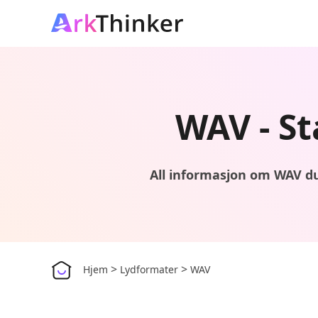
WAV - St
All informasjon om WAV du
>
>
Hjem
Lydformater
WAV