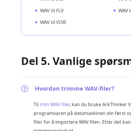
WAV til FLV
WAV t
WAV til VOB
Del 5. Vanlige spør
Hvordan trimme WAV-filer?
Til
trim WAV-filer
, kan du bruke ArkThinker V
programvaren på datamaskinen din først og k
filer for å importere WAV-filen. Etter det kan
trimmingsvinduet.