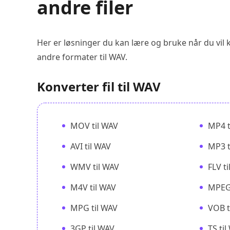
andre filer
Her er løsninger du kan lære og bruke når du vil 
andre formater til WAV.
Konverter fil til WAV
MOV til WAV
MP4 t
AVI til WAV
MP3 t
WMV til WAV
FLV t
M4V til WAV
MPEG 
MPG til WAV
VOB t
3GP til WAV
TS ti