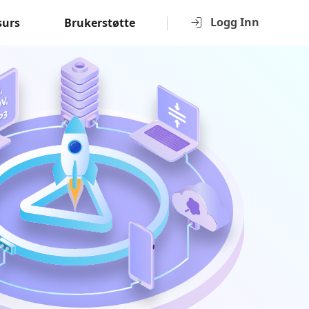
Logg Inn
surs
Brukerstøtte