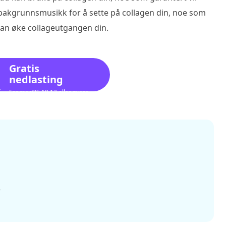
il bakgrunnsmusikk for å sette på collagen din, noe som
kan øke collageutgangen din.
Gratis
nedlasting
For macOS 10.12 eller nyere
e