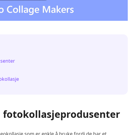
usenter
okollasje
og fotokollasjeprodusenter
eokollasje som er enkle å bruke fordi de har et