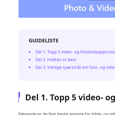
GUIDELISTE
Del 1. Topp 5 video- og fotokollasjeprod
Del 2. Hvilken er best
Del 3. Vanlige spørsmål om foto- og vide
Del 1. Topp 5 video- 
Følgende er de fem beste appene for bilde- og vid