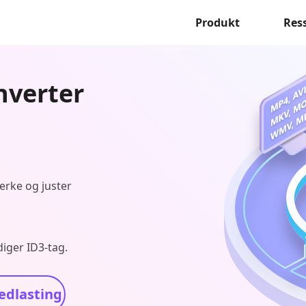
Produkt
Res
nverter
merke og juster
iger ID3-tag.
edlasting