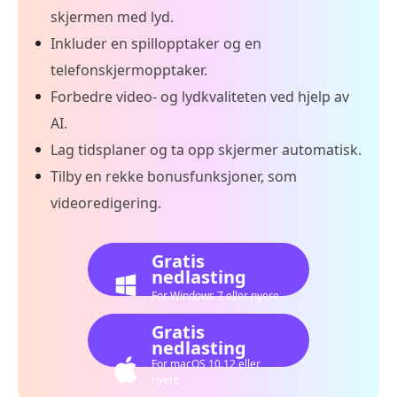
skjermen med lyd.
Inkluder en spillopptaker og en
telefonskjermopptaker.
Forbedre video- og lydkvaliteten ved hjelp av
AI.
Lag tidsplaner og ta opp skjermer automatisk.
Tilby en rekke bonusfunksjoner, som
videoredigering.
Gratis
nedlasting
For Windows 7 eller nyere
Gratis
nedlasting
For macOS 10.12 eller
nyere