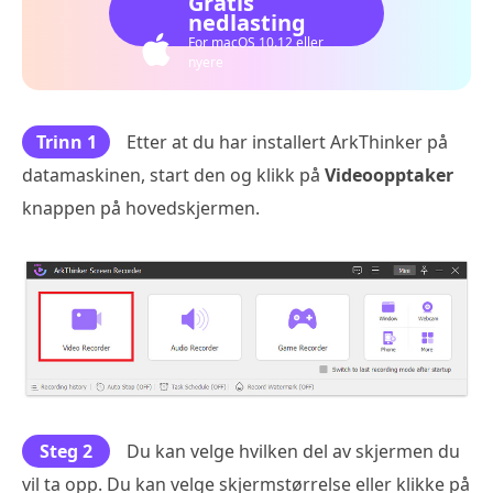
Gratis
nedlasting
For macOS 10.12 eller
nyere
Trinn 1
Etter at du har installert ArkThinker på
datamaskinen, start den og klikk på
Videoopptaker
knappen på hovedskjermen.
Steg 2
Du kan velge hvilken del av skjermen du
vil ta opp. Du kan velge skjermstørrelse eller klikke på