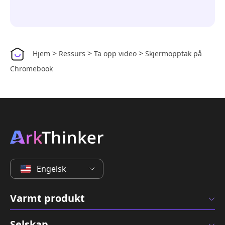
>
>
>
Hjem
Ressurs
Ta opp video
Skjermopptak på
Chromebook
Engelsk
Varmt produkt
Selskap