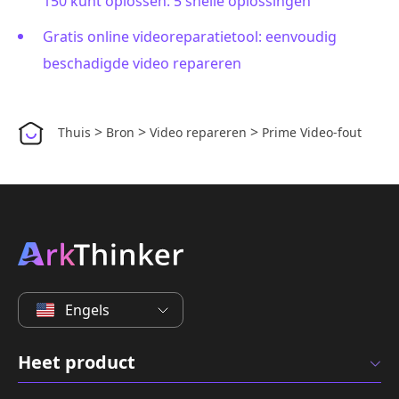
150 kunt oplossen: 5 snelle oplossingen
Gratis online videoreparatietool: eenvoudig
beschadigde video repareren
>
>
>
Thuis
Bron
Video repareren
Prime Video-fout
Engels
Heet product