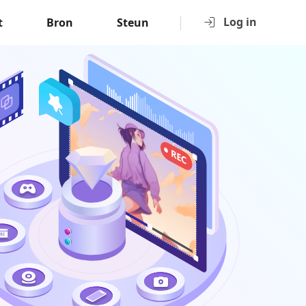
Log in
t
Bron
Steun