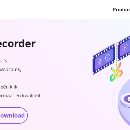
Produc
ecorder
c's.
 webcams,
én klik.
rmaat en kwaliteit.
download