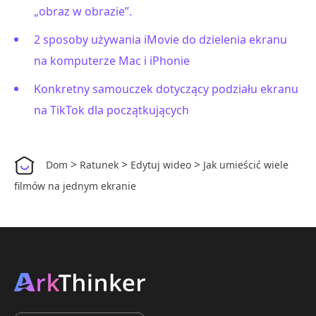
„obraz w obrazie”.
2 sposoby używania iMovie do dzielenia ekranu
na komputerze Mac i iPhonie
Konkretny samouczek dotyczący podziału ekranu
na TikTok dla początkujących
>
>
>
Dom
Ratunek
Edytuj wideo
Jak umieścić wiele
filmów na jednym ekranie