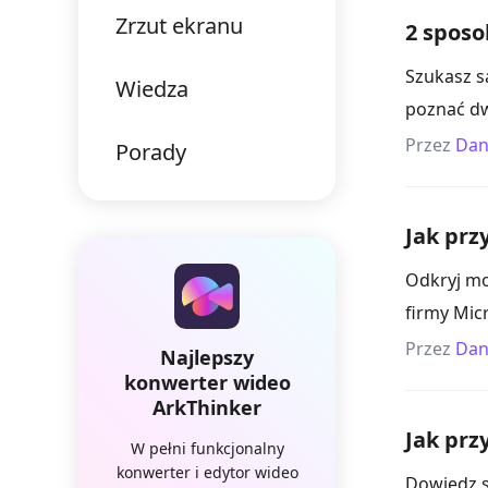
Zrzut ekranu
2 sposo
Szukasz s
Wiedza
poznać dw
Przez
Dan
Porady
Jak prz
Odkryj mo
firmy Mic
Przez
Dan
Najlepszy
konwerter wideo
ArkThinker
Jak prz
W pełni funkcjonalny
konwerter i edytor wideo
Dowiedz s