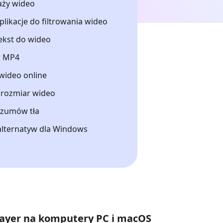
aży wideo
plikacje do filtrowania wideo
ekst do wideo
ć MP4
wideo online
ć rozmiar wideo
szumów tła
 alternatyw dla Windows
layer na komputery PC i macOS