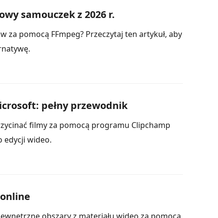
owy samouczek z 2026 r.
w za pomocą FFmpeg? Przeczytaj ten artykuł, aby
rnatywę.
crosoft: pełny przewodnik
 przycinać filmy za pomocą programu Clipchamp
 edycji wideo.
online
 zewnętrzne obszary z materiału wideo za pomocą