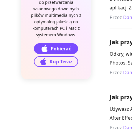
do przetwarzania
aplikacji
wsadowego dowolnych
plików multimedialnych z
Przez
Dan
optymalną jakością na
komputerach PC i Mac z
systemem Windows.
Jak prz
Pobierać
Odkryj wi
Kup Teraz
Photos, S
Przez
Dan
Jak prz
Używasz A
After Effe
Przez
Dan