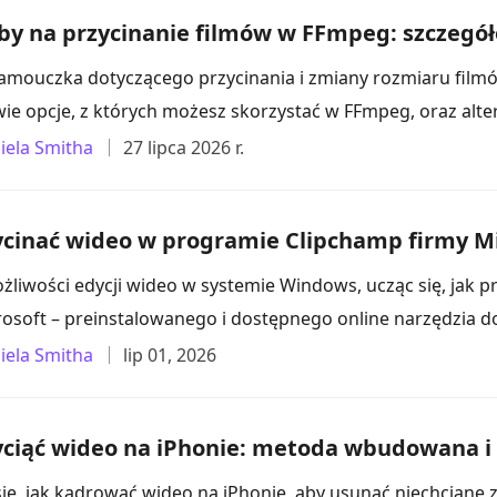
by na przycinanie filmów w FFmpeg: szczegół
amouczka dotyczącego przycinania i zmiany rozmiaru filmó
ie opcje, z których możesz skorzystać w FFmpeg, oraz alte
iela Smitha
27 lipca 2026 r.
ycinać wideo w programie Clipchamp firmy Mi
żliwości edycji wideo w systemie Windows, ucząc się, jak
rosoft – preinstalowanego i dostępnego online narzędzia do
iela Smitha
lip 01, 2026
yciąć wideo na iPhonie: metoda wbudowana i 
ię, jak kadrować wideo na iPhonie, aby usunąć niechciane