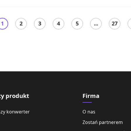
1
2
3
4
5
...
27
cy produkt
Firma
szy konwerter
O nas
Zostań partnerem