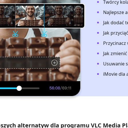
Twórcy kol
Najlepsze a
Jak dodać t
Jak przycią
Przycinacz 
Jak zmieni
Usuwanie 
iMovie dla
pszych alternatyw dla programu VLC Media P