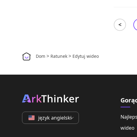
<
>
>
Dom
Ratunek
Edytuj wideo
Gorą
Najlep
język angielski
wideo