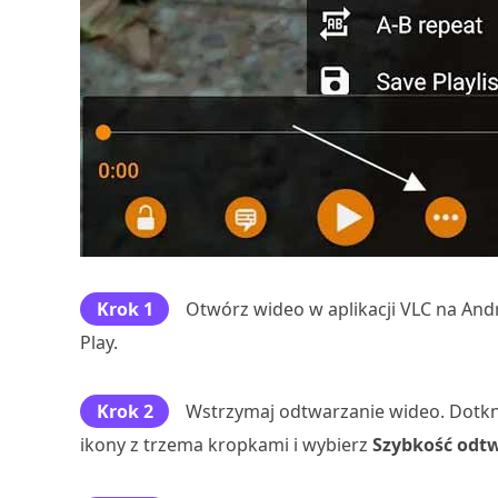
Krok 1
Otwórz wideo w aplikacji VLC na And
Play.
Krok 2
Wstrzymaj odtwarzanie wideo. Dotknij
ikony z trzema kropkami i wybierz
Szybkość odt