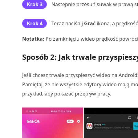
Krok 3
Następnie przesuń suwak w prawą st
Krok 4
Teraz naciśnij
Grać
ikona, a prędkoś
Notatka:
Po zamknięciu wideo prędkość powróci 
Sposób 2: Jak trwale przyspies
Jeśli chcesz trwale przyspieszyć wideo na Android
Pamiętaj, że nie wszystkie edytory wideo mają m
przykład, aby pokazać przepływ pracy.