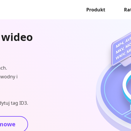
Produkt
Ra
 wideo
ch.
k wodny i
ytuj tag ID3.
mowe