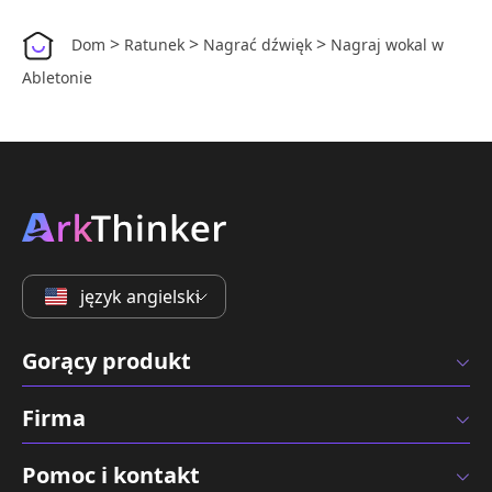
>
>
>
Dom
Ratunek
Nagrać dźwięk
Nagraj wokal w
Abletonie
język angielski
Gorący produkt
Firma
Pomoc i kontakt