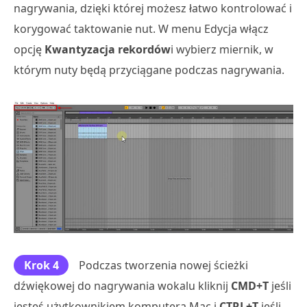
nagrywania, dzięki której możesz łatwo kontrolować i
korygować taktowanie nut. W menu Edycja włącz
opcję
Kwantyzacja rekordów
i wybierz miernik, w
którym nuty będą przyciągane podczas nagrywania.
Krok 4
Podczas tworzenia nowej ścieżki
dźwiękowej do nagrywania wokalu kliknij
CMD+T
jeśli
jesteś użytkownikiem komputera Mac i
CTRL+T
jeśli