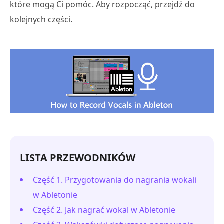
które mogą Ci pomóc. Aby rozpocząć, przejdź do
kolejnych części.
LISTA PRZEWODNIKÓW
Część 1. Przygotowania do nagrania wokali
w Abletonie
Część 2. Jak nagrać wokal w Abletonie