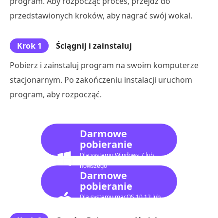
program. Aby rozpocząć proces, przejdź do
przedstawionych kroków, aby nagrać swój wokal.
Krok 1
Ściągnij i zainstaluj
Pobierz i zainstaluj program na swoim komputerze
stacjonarnym. Po zakończeniu instalacji uruchom
program, aby rozpocząć.
Darmowe
pobieranie
Dla systemu Windows 7 lub
nowszego
Darmowe
pobieranie
Dla systemu macOS 10.12 lub
nowszego