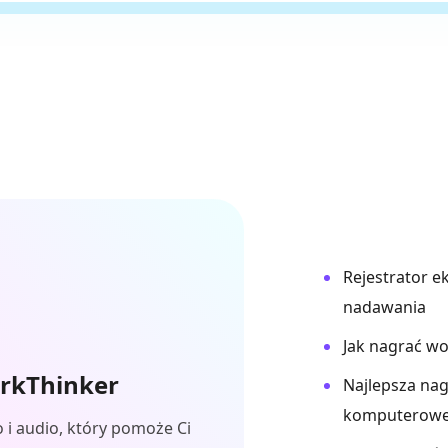
Rejestrator e
nadawania
Jak nagrać wo
ArkThinker
Najlepsza na
komputerowe
 i audio, który pomoże Ci