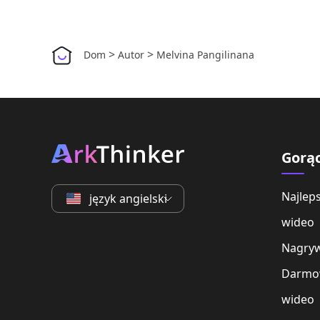
>
>
Dom
Autor
Melvina Pangilinana
Gorą
Najlep
język angielski
wideo
Nagryw
Darmo
wideo