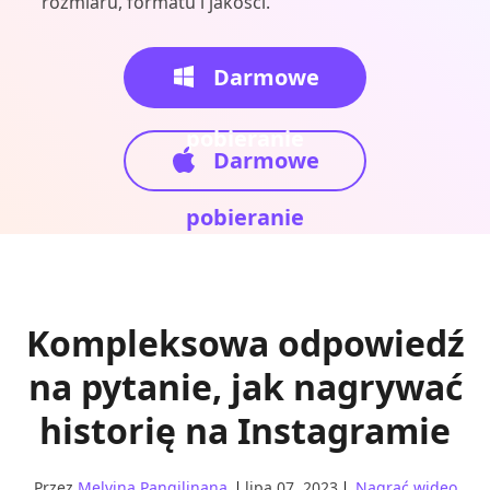
rozmiaru, formatu i jakości.
Darmowe
pobieranie
Darmowe
pobieranie
Kompleksowa odpowiedź
na pytanie, jak nagrywać
historię na Instagramie
Przez
Melvina Pangilinana
lipa 07, 2023
Nagrać wideo