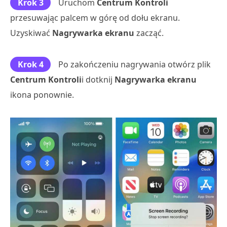
Krok 3
Uruchom
Centrum Kontroli
przesuwając palcem w górę od dołu ekranu.
Uzyskiwać
Nagrywarka ekranu
zacząć.
Krok 4
Po zakończeniu nagrywania otwórz plik
Centrum Kontroli
i dotknij
Nagrywarka ekranu
ikona ponownie.