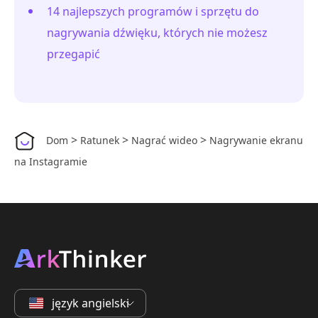
14 najlepszych programów i sprzętu do
nagrywania dźwięku, których nie możesz
przegapić
>
>
>
Dom
Ratunek
Nagrać wideo
Nagrywanie ekranu
na Instagramie
język angielski