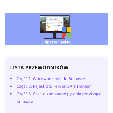
LISTA PRZEWODNIKÓW
Część 1. Wprowadzenie do Snipaste
Część 2. Rejestrator ekranu ArkThinker
Część 3. Często zadawane pytania dotyczące
Snipaste