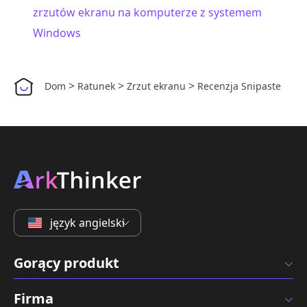
zrzutów ekranu na komputerze z systemem
Windows
>
>
>
Dom
Ratunek
Zrzut ekranu
Recenzja Snipaste
język angielski
Gorący produkt
Firma