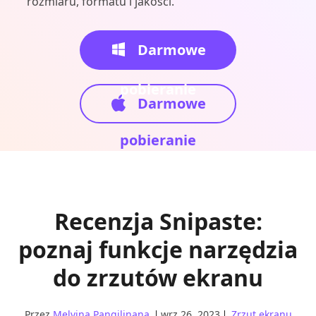
rozmiaru, formatu i jakości.
Darmowe
pobieranie
Darmowe
pobieranie
Recenzja Snipaste:
poznaj funkcje narzędzia
do zrzutów ekranu
Przez
Melvina Pangilinana
wrz 26, 2023
Zrzut ekranu