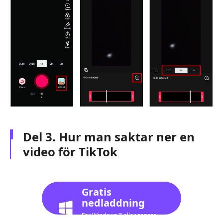
Del 3. Hur man saktar ner en
video för TikTok
Gratis
nedladdning
För Windows 7 eller senare