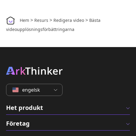
>
>
>
Hem
Resurs
Redigera video
Bästa
videoupplösningsförbättringarna
engelsk
Het produkt
Företag