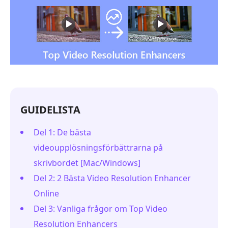
GUIDELISTA
Del 1: De bästa
videoupplösningsförbättrarna på
skrivbordet [Mac/Windows]
Del 2: 2 Bästa Video Resolution Enhancer
Online
Del 3: Vanliga frågor om Top Video
Resolution Enhancers