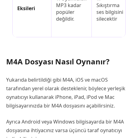
MP3 kadar
Sıkıştırma
o
Eksileri
popüler
ses bilgisini
bü
değildir.
silecektir
2.
ve
M4A Dosyası Nasıl Oynanır?
Yukarıda belirtildiği gibi M4A, iOS ve macOS
tarafından yerel olarak desteklenir, böylece yerleşik
oynatıcıyı kullanarak iPhone, iPad, iPod ve Mac
bilgisayarınızda bir M4A dosyasını açabilirsiniz.
Ayrıca Android veya Windows bilgisayarda bir M4A
dosyasına ihtiyacınız varsa üçüncü taraf oynatıcıyı