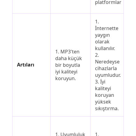
platformlar
1.
İnternette
yaygın
olarak
1.
kullanılır.
1. MP3'ten
ka
2.
daha küçük
en
Neredeyse
Artıları
bir boyutla
ka
cihazlarla
iyi kaliteyi
2.
uyumludur.
koruyun.
st
3. İyi
fo
kaliteyi
koruyan
yüksek
sıkıştırma.
1.
1. Uyumluluk
1.
bo