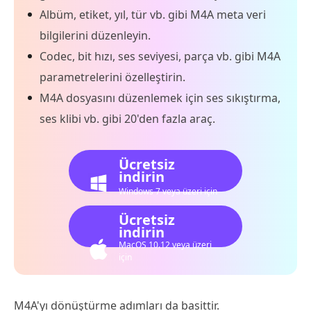
Albüm, etiket, yıl, tür vb. gibi M4A meta veri
bilgilerini düzenleyin.
Codec, bit hızı, ses seviyesi, parça vb. gibi M4A
parametrelerini özelleştirin.
M4A dosyasını düzenlemek için ses sıkıştırma,
ses klibi vb. gibi 20'den fazla araç.
Ücretsiz
indirin
Windows 7 veya üzeri için
Ücretsiz
indirin
MacOS 10.12 veya üzeri
için
M4A'yı dönüştürme adımları da basittir.