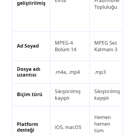
Elma
Fraunhofer
geliştirilmiş
Mi
Topluluğu
D
MPEG-4
MPEG Ses
Ad Soyad
Se
Bölüm 14
Katmanı 3
Fo
Dosya adı
.m4a, .mp4
.mp3
.w
uzantısı
Sıkıştırılmış
Sıkıştırılmış
Sı
Biçim türü
kayıplı
kayıplı
ka
Hemen
hemen
W
Platform
iOS, macOS
desteği
tüm
Li