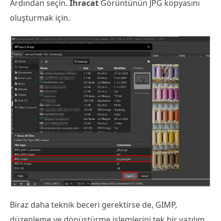
Ardından seçin.
İhracat
Görüntünün JPG kopyasını
oluşturmak için.
Biraz daha teknik beceri gerektirse de, GIMP,
düzenleme ve dönüştürme işlemlerini tek bir yazılım