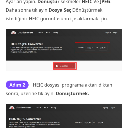
Ayarları yapın.
Dönüştür
sekmeler
HEIC
Ve
JPEG
.
Daha sonra tıklayın
Dosya Seç
Dönüştürmek
istediğiniz HEIC görüntüsünü içe aktarmak için.
Adım 2
HEIC dosyası programa aktarıldıktan
sonra, üzerine tıklayın.
Dönüştürmek.