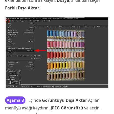
eklendikten sonra tıklayın.
Dosya
, ardından seçin
Farklı Dışa Aktar
.
Aşama 3
İçinde
Görüntüyü Dışa Aktar
Açılan
menüyü aşağı kaydırın.
JPEG Görüntüsü
ve seçin.