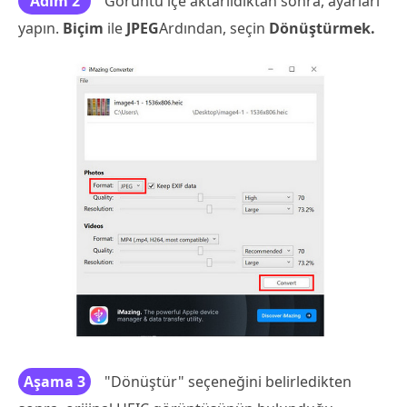
Adım 2
Görüntü içe aktarıldıktan sonra, ayarları
yapın.
Biçim
ile
JPEG
Ardından, seçin
Dönüştürmek.
Aşama 3
"Dönüştür" seçeneğini belirledikten