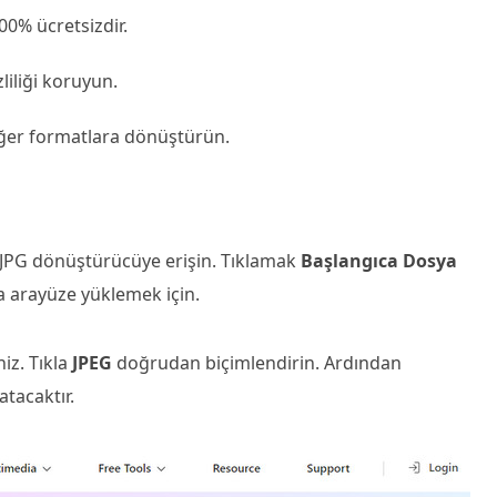
00% ücretsizdir.
iliği koruyun.
iğer formatlara dönüştürün.
 JPG dönüştürücüye erişin. Tıklamak
Başlangıca Dosya
a arayüze yüklemek için.
niz. Tıkla
JPEG
doğrudan biçimlendirin. Ardından
tacaktır.