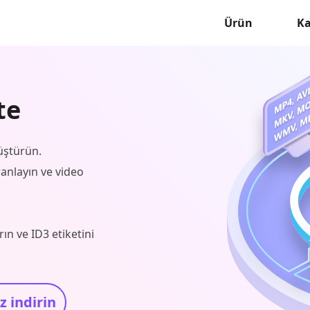
Ürün
K
te
üştürün.
igranlayın ve video
ın ve ID3 etiketini
z indirin