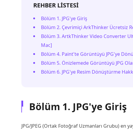
REHBER LİSTESİ
Bölüm 1. JPG'ye Giriş
Bölüm 2. Çevrimiçi ArkThinker Ücretsiz 
Bölüm 3. ArtkThinker Video Converter Ul
Mac]
Bölüm 4. Paint'te Görüntüyü JPG'ye Dö
Bölüm 5. Önizlemede Görüntüyü JPG Ola
Bölüm 6. JPG'ye Resim Dönüştürme Hakk
Bölüm 1. JPG'ye Giriş
JPG/JPEG (Ortak Fotoğraf Uzmanları Grubu) en yayg