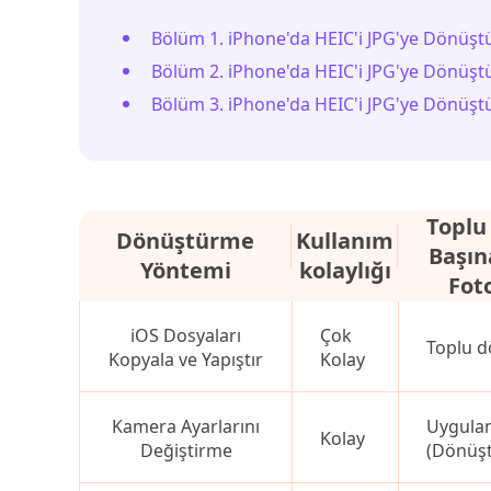
Bölüm 1. iPhone'da HEIC'i JPG'ye Dönüştür
Bölüm 2. iPhone'da HEIC'i JPG'ye Dönüş
Bölüm 3. iPhone'da HEIC'i JPG'ye Dönüşt
Toplu
Dönüştürme
Kullanım
Başı
Yöntemi
kolaylığı
Foto
iOS Dosyaları
Çok
Toplu d
Kopyala ve Yapıştır
Kolay
Kamera Ayarlarını
Uygula
Kolay
Değiştirme
(Dönüş