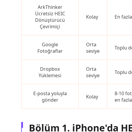
ArkThinker
Ücretsiz HEIC
Kolay
En fazla
Dönüştürücü
Çevrimiçi
Google
Orta
Toplu d
Fotoğraflar
seviye
Dropbox
Orta
Toplu d
Yüklemesi
seviye
E-posta yoluyla
8-10 fo
Kolay
gönder
en fazl
Bölüm 1. iPhone'da HE