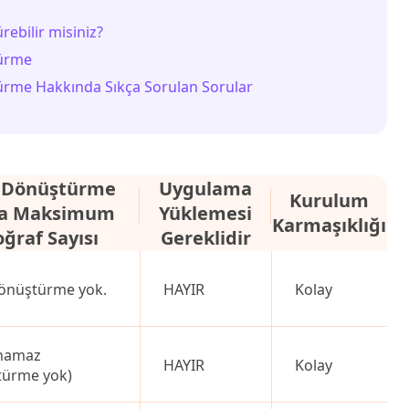
ebilir misiniz?
türme
ürme Hakkında Sıkça Sorulan Sorular
 Dönüştürme
Uygulama
Kurulum
na Maksimum
Yüklemesi
Karmaşıklığı
ğraf Sayısı
Gereklidir
önüştürme yok.
HAYIR
Kolay
namaz
HAYIR
Kolay
türme yok)