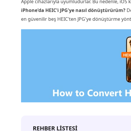
Apple cihazlarıyla uyumludurlar. Bu nedenle, iOS ku
iPhone'da HEIC'i JPG'ye nasıl dönüştürürüm?
Do
en güvenilir beş HEIC'ten JPG'ye dönüştürme yöntem
REHBER LİSTESİ