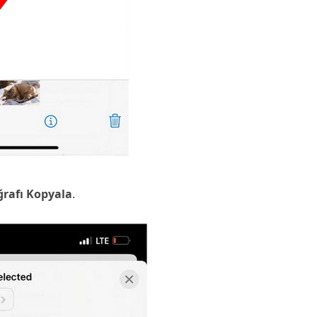
ğrafı Kopyala
.