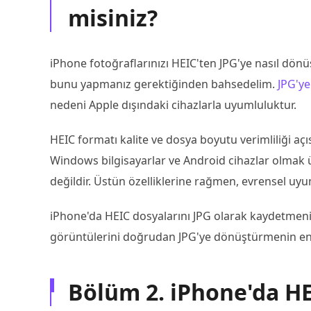
misiniz?
iPhone fotoğraflarınızı HEIC'ten JPG'ye nasıl dö
bunu yapmanız gerektiğinden bahsedelim.
JPG'y
nedeni Apple dışındaki cihazlarla uyumluluktur.
HEIC formatı kalite ve dosya boyutu verimliliği açı
Windows bilgisayarlar ve Android cihazlar olmak ü
değildir. Üstün özelliklerine rağmen, evrensel uy
iPhone'da HEIC dosyalarını JPG olarak kaydetmeni
görüntülerini doğrudan JPG'ye dönüştürmenin en
Bölüm 2. iPhone'da H