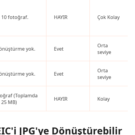
 10 fotoğraf.
HAYIR
Çok Kolay
Orta
önüştürme yok.
Evet
seviye
Orta
önüştürme yok.
Evet
seviye
toğraf (Toplamda
HAYIR
Kolay
a 25 MB)
IC'i JPG'ye Dönüştürebilir