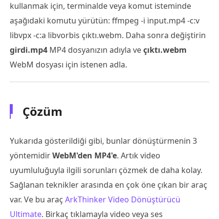
kullanmak için, terminalde veya komut isteminde
aşağıdaki komutu yürütün: ffmpeg -i input.mp4 -c:v
libvpx -c:a libvorbis çıktı.webm. Daha sonra değiştirin
girdi.mp4
MP4 dosyanızın adıyla ve
çıktı.webm
WebM dosyası için istenen adla.
Çözüm
Yukarıda gösterildiği gibi, bunlar dönüştürmenin 3
yöntemidir
WebM'den MP4'e
. Artık video
uyumluluğuyla ilgili sorunları çözmek de daha kolay.
Sağlanan teknikler arasında en çok öne çıkan bir araç
var. Ve bu araç
ArkThinker Video Dönüştürücü
Ultimate
. Birkaç tıklamayla video veya ses