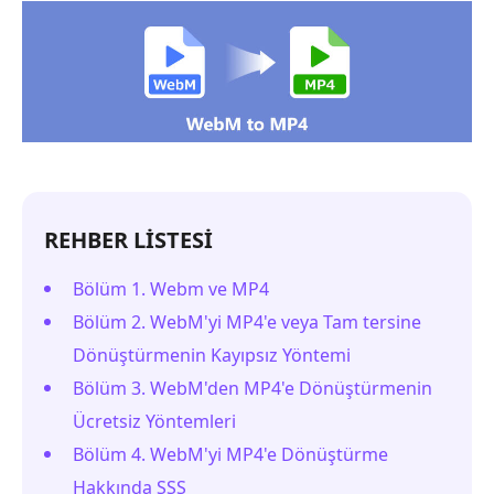
REHBER LİSTESİ
Bölüm 1. Webm ve MP4
Bölüm 2. WebM'yi MP4'e veya Tam tersine
Dönüştürmenin Kayıpsız Yöntemi
Bölüm 3. WebM'den MP4'e Dönüştürmenin
Ücretsiz Yöntemleri
Bölüm 4. WebM'yi MP4'e Dönüştürme
Hakkında SSS