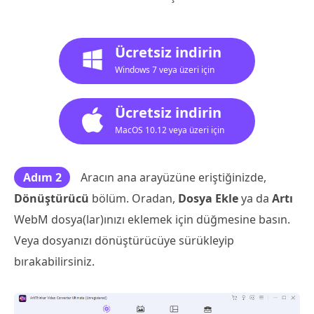
Ücretsiz indirin
Windows 7 veya üzeri için
Ücretsiz indirin
MacOS 10.12 veya üzeri için
Adım 2
Aracın ana arayüzüne eriştiğinizde,
Dönüştürücü
bölüm. Oradan,
Dosya Ekle
ya da
Artı
WebM dosya(lar)ınızı eklemek için düğmesine basın.
Veya dosyanızı dönüştürücüye sürükleyip
bırakabilirsiniz.