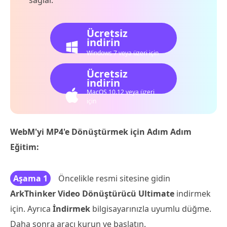
Ücretsiz
indirin
Windows 7 veya üzeri için
Ücretsiz
indirin
MacOS 10.12 veya üzeri
için
WebM'yi MP4'e Dönüştürmek için Adım Adım
Eğitim:
Aşama 1
Öncelikle resmi sitesine gidin
ArkThinker Video Dönüştürücü Ultimate
indirmek
için. Ayrıca
İndirmek
bilgisayarınızla uyumlu düğme.
Daha sonra aracı kurun ve başlatın.