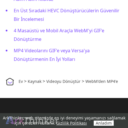
En Üst Sıradaki HEVC Dönüştürücülerin Güvenilir
Bir İncelemesi
4 Masaüstü ve Mobil Araçla WebM'yi GIF'e
Dönüştürme
MP4 Videolarını GIF'e veya Versa'ya
Dönüştürmenin En İyi Yolları
>
>
>
Ev
Kaynak
Videoyu Dönüştür
WebM'den MP4'e
ArkThinker, web sitemizde en iyi deneyimi yaşamanızı sağlamak
için çerezleri kullanır.
Gizlilik Politikası
Anladım