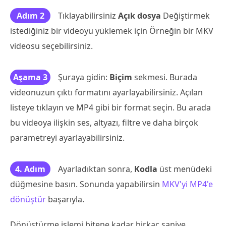
Adım 2
Tıklayabilirsiniz
Açık dosya
Değiştirmek
istediğiniz bir videoyu yüklemek için Örneğin bir MKV
videosu seçebilirsiniz.
Aşama 3
Şuraya gidin:
Biçim
sekmesi. Burada
videonuzun çıktı formatını ayarlayabilirsiniz. Açılan
listeye tıklayın ve MP4 gibi bir format seçin. Bu arada
bu videoya ilişkin ses, altyazı, filtre ve daha birçok
parametreyi ayarlayabilirsiniz.
4. Adım
Ayarladıktan sonra,
Kodla
üst menüdeki
düğmesine basın. Sonunda yapabilirsin
MKV'yi MP4'e
dönüştür
başarıyla.
Dönüştürme işlemi bitene kadar birkaç saniye