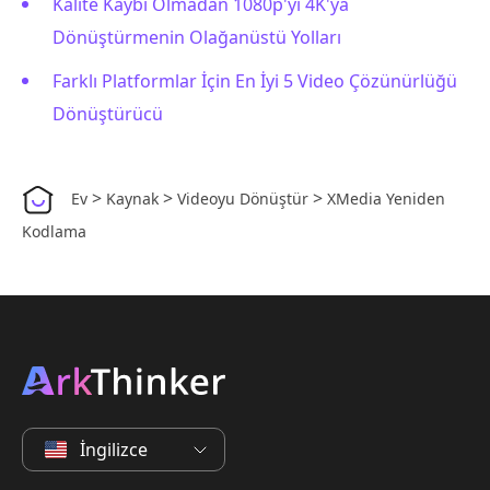
Kalite Kaybı Olmadan 1080p'yi 4K'ya
Dönüştürmenin Olağanüstü Yolları
Farklı Platformlar İçin En İyi 5 Video Çözünürlüğü
Dönüştürücü
>
>
>
Ev
Kaynak
Videoyu Dönüştür
XMedia Yeniden
Kodlama
İngilizce