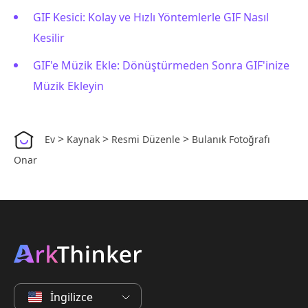
GIF Kesici: Kolay ve Hızlı Yöntemlerle GIF Nasıl
Kesilir
GIF'e Müzik Ekle: Dönüştürmeden Sonra GIF'inize
Müzik Ekleyin
>
>
>
Ev
Kaynak
Resmi Düzenle
Bulanık Fotoğrafı
Onar
İngilizce