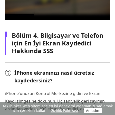
Bölüm 4. Bilgisayar ve Telefon
için En İyi Ekran Kaydedici
Hakkında SSS
İPhone ekranınızı nasıl ücretsiz
kaydedersiniz?
iPhone'unuzun Kontrol Merkezine gidin ve Ekran
Kaydı simgesine dokunun. Üç saniyelik geri sayımın
ArkThinker, web sitemizde en iyi deneyimi yaşamanızı sağlamak
ardından yerleşik iOS ekran kaydedici, ekranda
için çerezleri kullanır.
Gizlilik Politikası
Anladım