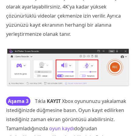
olarak ayarlayabilirsiniz. 4K'ya kadar yüksek
çözünürlüklü videolar çekmenize izin verilir. Ayrıca
yüzünüzü kayıt ekranının herhangi bir alanına
yerleştirmenize olanak tanır.
Aşama 3
Tıkla
KAYIT
Xbox oyununuzu yakalamak
istediğinizde düğmesine basın. Oyun kayıt edilirken
istediğiniz zaman ekran görüntüsü alabilirsiniz.
Tamamladığınızda
oyun kaydı
doğrudan