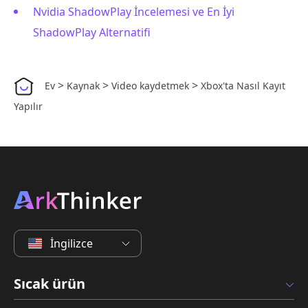
Nvidia ShadowPlay İncelemesi ve En İyi
ShadowPlay Alternatifi
>
>
>
Ev
Kaynak
Video kaydetmek
Xbox'ta Nasıl Kayıt
Yapılır
İngilizce
Sıcak ürün