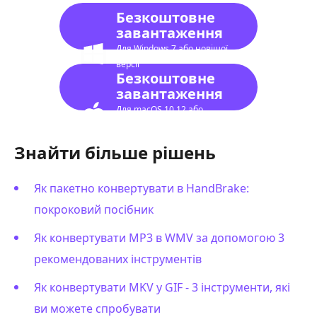
Безкоштовне
завантаження
Для Windows 7 або новішої
версії
Безкоштовне
завантаження
Для macOS 10.12 або
новішої версії
Знайти більше рішень
Як пакетно конвертувати в HandBrake:
покроковий посібник
Як конвертувати MP3 в WMV за допомогою 3
рекомендованих інструментів
Як конвертувати MKV у GIF - 3 інструменти, які
ви можете спробувати