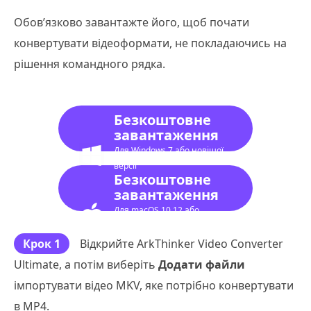
Обов’язково завантажте його, щоб почати
конвертувати відеоформати, не покладаючись на
рішення командного рядка.
Безкоштовне
завантаження
Для Windows 7 або новішої
версії
Безкоштовне
завантаження
Для macOS 10.12 або
новішої версії
Крок 1
Відкрийте ArkThinker Video Converter
Ultimate, а потім виберіть
Додати файли
імпортувати відео MKV, яке потрібно конвертувати
в MP4.