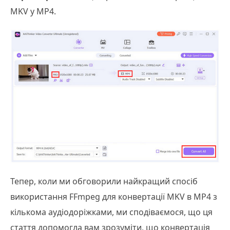
MKV у MP4.
Тепер, коли ми обговорили найкращий спосіб
використання FFmpeg для конвертації MKV в MP4 з
кількома аудіодоріжками, ми сподіваємося, що ця
стаття допомогла вам зрозуміти, що конвертація