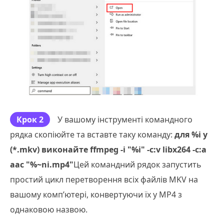
Крок 2
У вашому інструменті командного
рядка скопіюйте та вставте таку команду:
для %i у
(*.mkv) виконайте ffmpeg -i "%i" -c:v libx264 -c:a
aac "%~ni.mp4"
Цей командний рядок запустить
простий цикл перетворення всіх файлів MKV на
вашому комп’ютері, конвертуючи їх у MP4 з
однаковою назвою.