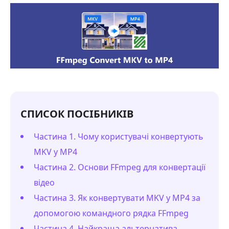
СПИСОК ПОСІБНИКІВ
Частина 1. Чому користувачі конвертують
MKV у MP4
Частина 2. Основи FFmpeg для конвертації
відео
Частина 3. Як конвертувати MKV у MP4 за
допомогою командного рядка FFmpeg
Частина 4. Найкраща альтернатива