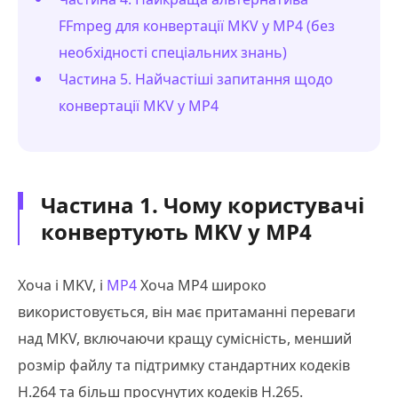
FFmpeg для конвертації MKV у MP4 (без
необхідності спеціальних знань)
Частина 5. Найчастіші запитання щодо
конвертації MKV у MP4
Частина 1. Чому користувачі
конвертують MKV у MP4
Хоча і MKV, і
MP4
Хоча MP4 широко
використовується, він має притаманні переваги
над MKV, включаючи кращу сумісність, менший
розмір файлу та підтримку стандартних кодеків
H.264 та більш просунутих кодеків H.265.