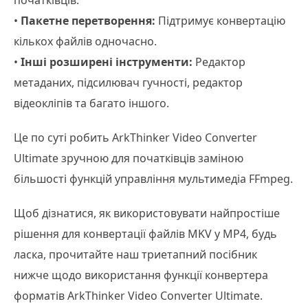
початківців.
•
Пакетне перетворення:
Підтримує конвертацію
кількох файлів одночасно.
•
Інші розширені інструменти:
Редактор
метаданих, підсилювач гучності, редактор
відеокліпів та багато іншого.
Це по суті робить ArkThinker Video Converter
Ultimate зручною для початківців заміною
більшості функцій управління мультимедіа FFmpeg.
Щоб дізнатися, як використовувати найпростіше
рішення для конвертації файлів MKV у MP4, будь
ласка, прочитайте наш триетапний посібник
нижче щодо використання функції конвертера
форматів ArkThinker Video Converter Ultimate.