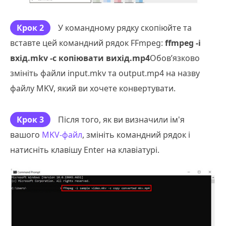
Крок 2
У командному рядку скопіюйте та
вставте цей командний рядок FFmpeg:
ffmpeg -i
вхід.mkv -c копіювати вихід.mp4
Обов’язково
змініть файли input.mkv та output.mp4 на назву
файлу MKV, який ви хочете конвертувати.
Крок 3
Після того, як ви визначили ім'я
вашого
MKV-файл
, змініть командний рядок і
натисніть клавішу Enter на клавіатурі.