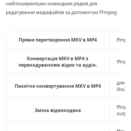
найпоширеніших командних рядків для
редагування медіафайлів за допомогою FFmpeg:
Пряме перетворення MKV в MP4
ffmpeg
Конвертація MKV в MP4 з
ffmpeg
перекодуванням відео та аудіо.
для %i
Пакетне конвертування MKV в MP4
libx26
ffmpeg
Зміна відеокодека
outpu