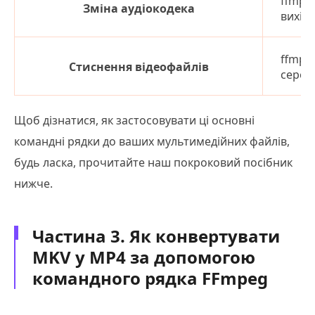
ffmpeg
Зміна аудіокодека
вихід
ffmpeg
Стиснення відеофайлів
середн
Щоб дізнатися, як застосовувати ці основні
командні рядки до ваших мультимедійних файлів,
будь ласка, прочитайте наш покроковий посібник
нижче.
Частина 3. Як конвертувати
MKV у MP4 за допомогою
командного рядка FFmpeg