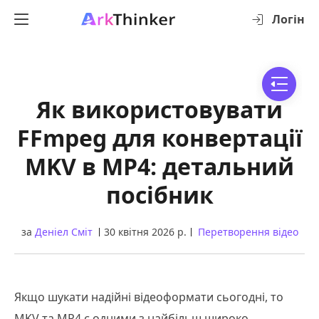
Логін
Як використовувати
FFmpeg для конвертації
MKV в MP4: детальний
посібник
за
Деніел Сміт
30 квітня 2026 р.
Перетворення відео
Якщо шукати надійні відеоформати сьогодні, то
MKV та MP4 є одними з найбільш широко