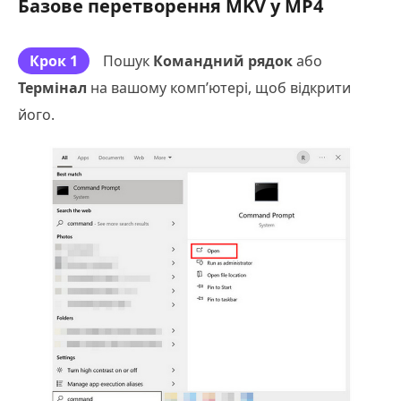
Базове перетворення MKV у MP4
Крок 1
Пошук
Командний рядок
або
Термінал
на вашому комп’ютері, щоб відкрити
його.