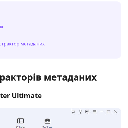
их
кстрактор метаданих
стракторів метаданих
ter Ultimate