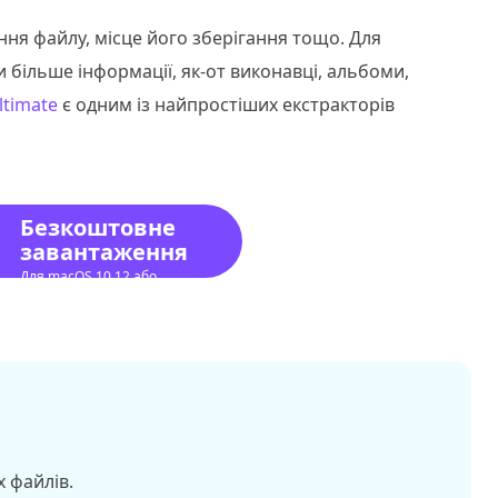
ння файлу, місце його зберігання тощо. Для
 більше інформації, як-от виконавці, альбоми,
ltimate
є одним із найпростіших екстракторів
Безкоштовне
завантаження
Для macOS 10.12 або
новішої версії
х файлів.