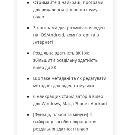
Отримайте 3 найкращі програми
для видалення фонового шуму з
відео
3 програми для розмивання відео
на iOS/Android, комп’ютері та в
Інтернеті
Роздільна здатність 8K і як
збільшити роздільну здатність
відео до 8K
Що таке метадані та як редагувати
метадані для відео та музики
6 найкращих стабілізаторів відео
для Windows, Mac, iPhone і Android
[Функції, плюси та мінуси] 4
найкращі засоби покращення
роздільної здатності відео