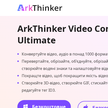
ArkThinker Video Co
Ultimate
Конвертуйте відео, аудіо в понад 1000 формат
Перевертайте, обрізайте, об’єднуйте, обрізай
створюйте водяні знаки та налаштовуйте від
Покращте відео, щоб покращити якість відео
Створюйте 3D-відео, створюйте GIF, стискайте
редагуйте тег ID3.
Безкоштовне
Безко