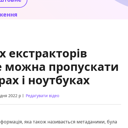
ження
х екстракторів
не можна пропускати
рах і ноутбуках
удня 2022 р
Редагувати відео
інформація, яка також називається метаданими, була