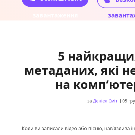
завантаження
заванта
5 найкращи
метаданих, які 
на комп’юте
за
Деніел Сміт
05 гр
Коли ви записали відео або пісню, нав’язлива 