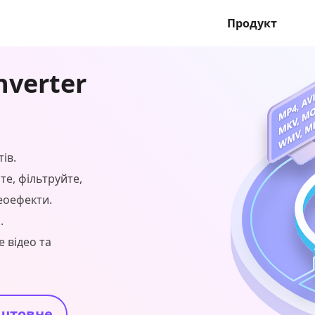
Продукт
nverter
ів.
те, фільтруйте,
еоефекти.
.
 відео та
штовне