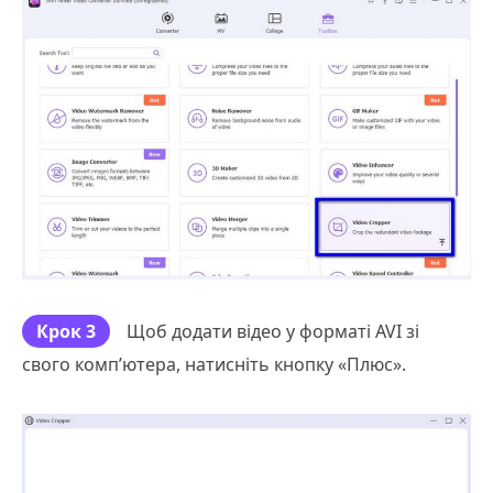
Крок 3
Щоб додати відео у форматі AVI зі
свого комп’ютера, натисніть кнопку «Плюс».