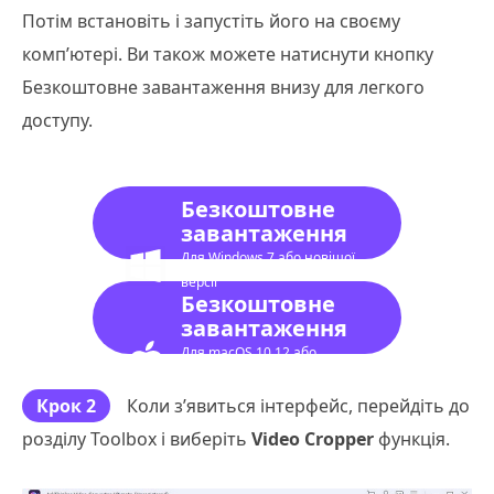
Потім встановіть і запустіть його на своєму
комп’ютері. Ви також можете натиснути кнопку
Безкоштовне завантаження внизу для легкого
доступу.
Безкоштовне
завантаження
Для Windows 7 або новішої
версії
Безкоштовне
завантаження
Для macOS 10.12 або
новішої версії
Крок 2
Коли з’явиться інтерфейс, перейдіть до
розділу Toolbox і виберіть
Video Cropper
функція.