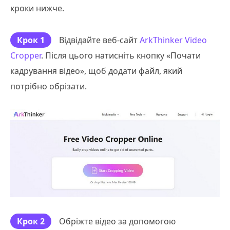
кроки нижче.
Крок 1
Відвідайте веб-сайт
ArkThinker Video
Cropper
. Після цього натисніть кнопку «Почати
кадрування відео», щоб додати файл, який
потрібно обрізати.
Крок 2
Обріжте відео за допомогою