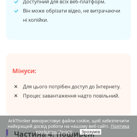
Доступний для всіх веб-платформ.
Він може обрізати відео, не витрачаючи
ні копійки.
Мінуси:
Для цього потрібен доступ до Інтернету.
Процес завантаження надто повільний.
ArkThinker використовує файли cookie, щоб забезпечити
найкращий досвід роботи на нашому веб-сайті.
Політика
Частина 4. Поширені
конфіденційності
Зрозумів