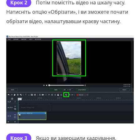
Крок 2
Потім помістіть відео на шкалу часу.
Натисніть опцію «Обрізати», і ви зможете почати
обрізати відео, налаштувавши краєву частину.
Крок 3
Якщо ви завершили кадрування,