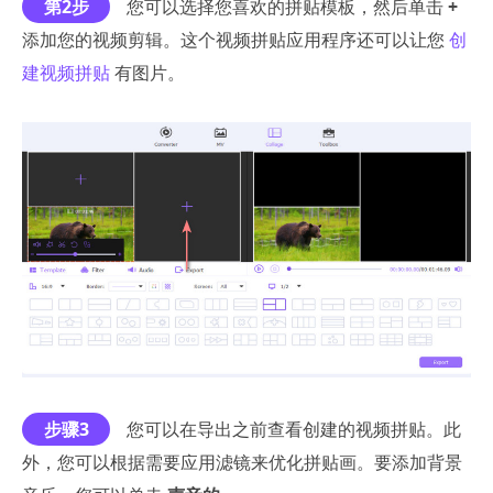
第2步
您可以选择您喜欢的拼贴模板，然后单击
+
添加您的视频剪辑。这个视频拼贴应用程序还可以让您
创
建视频拼贴
有图片。
步骤3
您可以在导出之前查看创建的视频拼贴。此
外，您可以根据需要应用滤镜来优化拼贴画。要添加背景