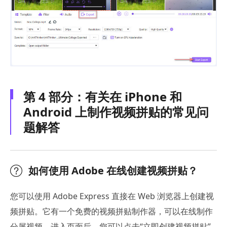
第 4 部分：有关在 iPhone 和
Android 上制作视频拼贴的常见问
题解答
如何使用 Adobe 在线创建视频拼贴？
您可以使用 Adobe Express 直接在 Web 浏览器上创建视
频拼贴。它有一个免费的视频拼贴制作器，可以在线制作
分屏视频。进入页面后，您可以点击“立即创建视频拼贴”