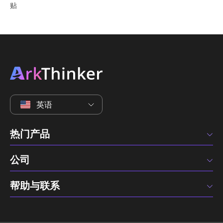
贴
英语
热门产品
公司
帮助与联系