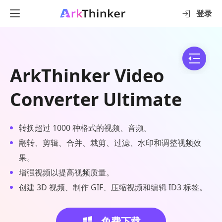
登录
ArkThinker Video
Converter Ultimate
转换超过 1000 种格式的视频、音频。
翻转、剪辑、合并、裁剪、过滤、水印和调整视频效
果。
增强视频以提高视频质量。
创建 3D 视频、制作 GIF、压缩视频和编辑 ID3 标签。
免费下载