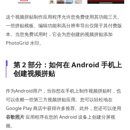
这个视频拼贴制作应用程序允许您免费使用其功能三天。
一些拼贴模板、编辑功能和高分辨率导出仅限于其付费版
本。当您免费试用时，它会为您创建的视频拼贴添加
PhotoGrid 水印。
第 2 部分：如何在 Android 手机上
创建视频拼贴
作为Android用户，当你想在手机上制作视频拼贴时，也
可以依赖一些第三方视频拼贴应用。您可以轻松地在
Google Play 商店中获得许多推荐。此外，您还可以使用
谷歌照片
应用程序在您的 Android 设备上创建分屏视
频。