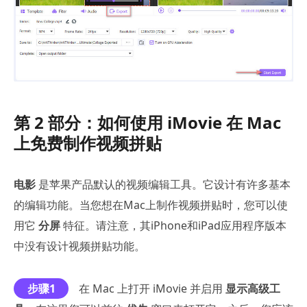
第 2 部分：如何使用 iMovie 在 Mac
上免费制作视频拼贴
电影
是苹果产品默认的视频编辑工具。它设计有许多基本
的编辑功能。当您想在Mac上制作视频拼贴时，您可以使
用它
分屏
特征。请注意，其iPhone和iPad应用程序版本
中没有设计视频拼贴功能。
步骤1
在 Mac 上打开 iMovie 并启用
显示高级工