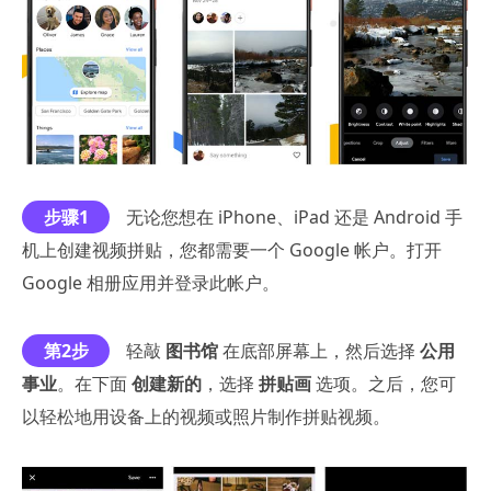
步骤1
无论您想在 iPhone、iPad 还是 Android 手
机上创建视频拼贴，您都需要一个 Google 帐户。打开
Google 相册应用并登录此帐户。
第2步
轻敲
图书馆
在底部屏幕上，然后选择
公用
事业
。在下面
创建新的
，选择
拼贴画
选项。之后，您可
以轻松地用设备上的视频或照片制作拼贴视频。