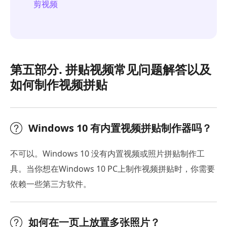
剪视频
第五部分. 拼贴视频常见问题解答以及
如何制作视频拼贴
Windows 10 有内置视频拼贴制作器吗？
不可以。Windows 10 没有内置视频或照片拼贴制作工
具。当你想在Windows 10 PC上制作视频拼贴时，你需要
依赖一些第三方软件。
如何在一页上放置多张照片？