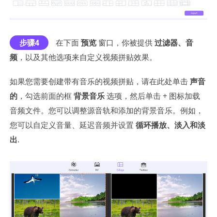
步骤4
在下面
预览
窗口，你被提供
过滤器、音
频
，以及其他选项来自定义视频拼贴效果。
如果您需要创建带有音乐的视频拼贴，请在此处单击
声音
的
，勾选前面的框
背景音乐
选项，然后单击 + 图标加载
音频文件。您可以调整源音轨和添加的背景音乐。例如，
您可以自定义音量、延迟音频并设置
循环播放、淡入和淡
出
.