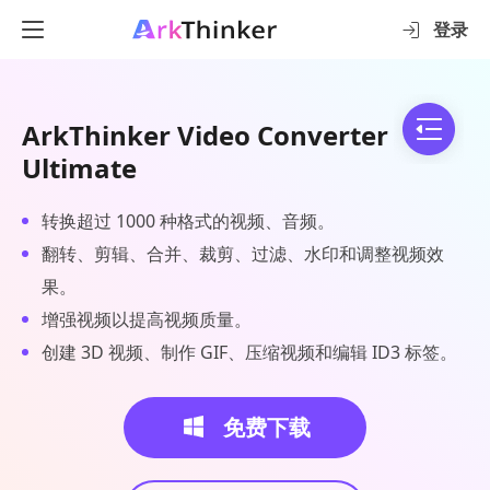
登录
ArkThinker Video Converter
Ultimate
转换超过 1000 种格式的视频、音频。
翻转、剪辑、合并、裁剪、过滤、水印和调整视频效
果。
增强视频以提高视频质量。
创建 3D 视频、制作 GIF、压缩视频和编辑 ID3 标签。
免费下载