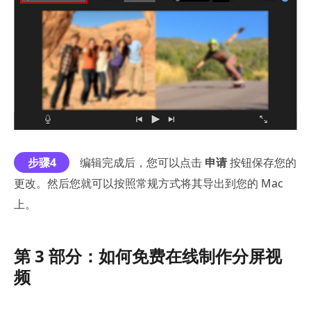
步骤4
编辑完成后，您可以点击
申请
按钮保存您的
更改。然后您就可以按照常规方式将其导出到您的 Mac
上。
第 3 部分：如何免费在线制作分屏视
频