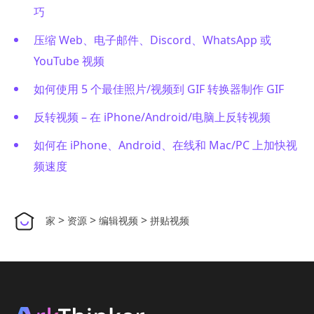
巧
压缩 Web、电子邮件、Discord、WhatsApp 或
YouTube 视频
如何使用 5 个最佳照片/视频到 GIF 转换器制作 GIF
反转视频 – 在 iPhone/Android/电脑上反转视频
如何在 iPhone、Android、在线和 Mac/PC 上加快视
频速度
>
>
>
家
资源
编辑视频
拼贴视频