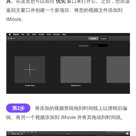
具
。在这里您可以前往
优先
窗口来打开它。之后，您应该
返回主窗口并创建一个新项目。将您的视频文件添加到
iMovie。
第2步
将添加的视频剪辑拖到时间线上以便稍后编
辑。将另一个视频添加到 iMovie 并将其拖动到时间线。