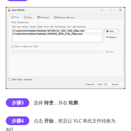
步骤3
选择
转变
，并在
轮廓
.
步骤4
点击
开始
，然后让 VLC 将此文件转换为
AVI。