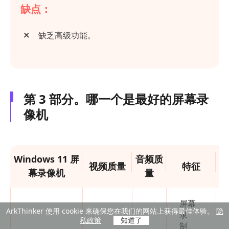
缺点：
缺乏高级功能。
第 3 部分。哪一个是最好的屏幕录
像机
网
Windows 11 屏
音频质
视频质量
特征
像
幕录像机
量
屏幕
ArkThinker 使用 cookie 来确保您在我们的网站上获得最佳体验。
隐
录
私政策
知道了
制、