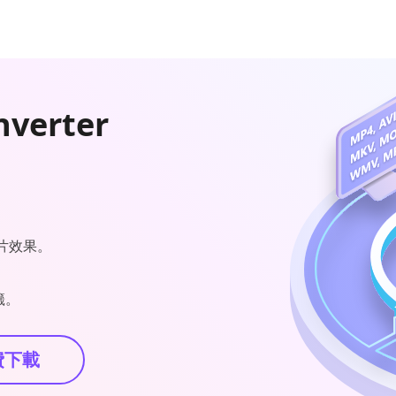
nverter
片效果。
籤。
費下載