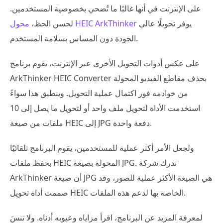
على الإنترنت في أنها غالبًا ما تُضحي بخصوصية المستخدمين.
يوفر تحويلًا عالي
محول HEIC ArkThinker
لحسن الحظ،
الجودة دون المساس بسلامة المستخدم.
على عكس أدوات التحويل الأخرى عبر الإنترنت، يقوم برنامج
ArkThinker HEIC Converter بحذف مقاطع الفيديو المحولة
من خوادمه فور اكتمال عملية التحويل. وينطبق هذا سواءً
استخدمت الأداة لتحويل ملف واحد أو لتحويل ما يصل إلى 10
ملفات من صيغة HEIC إلى JPG دفعة واحدة.
ولجعل الأمر أكثر عملية للمستخدمين، يقوم البرنامج تلقائيًا
بحفظ ملفات HEIC المحولة بصيغة JPG. تدرك شركة
ArkThinker أن صيغة JPG هي الصيغة الأكثر عملية للصور، وقد
صممت أداة تحويل HEIC الخاصة بها لدعم هذه الملفات.
لمعرفة المزيد عن البرنامج، اقرأ مزاياه وعيوبه أدناه. ولا تنسَ