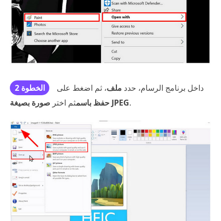
داخل برنامج الرسام، حدد
ملف
، ثم اضغط على
الخطوة 2
.
صورة بصيغة JPEG
حفظ باسم
ثم اختر