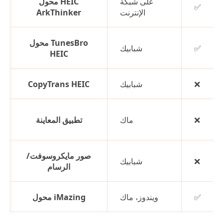
على شبكة
محول HEIC
✅
الإنترنت
ArkThinker
محول TunesBro
✅
شبابيك
HEIC
❌
شبابيك
CopyTrans HEIC
❌
ماك
تطبيق المعاينة
صور مايكروسوفت/
❌
شبابيك
الرسام
✅
ويندوز، ماك
محول iMazing