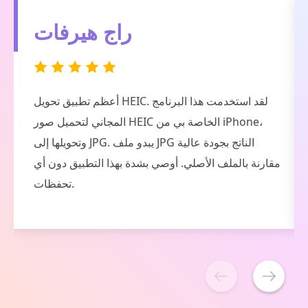
هايدي جونسون
إنه منقذ عظيم للحياة. ألتقط عدة صور HEIC باستخدام
جهاز iPhone الخاص بي لفحص وظيفتي، ويجب علي
استخدام صور Google لفتحها على جهاز الكمبيوتر الذي
يعمل بنظام Windows 11. ولكن باستخدام هذا البرنامج،
يمكنني تحويل HEIC إلى JPG، ويوفر وقتي لفتحها على
جهاز الكمبيوتر الخاص بي مباشرةً.