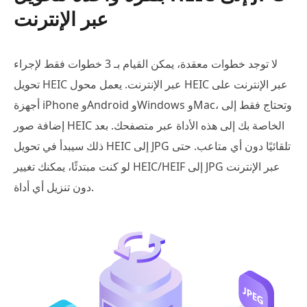
عبر الإنترنت
لا توجد خطوات معقدة، يمكن القيام بـ 3 خطوات فقط لإجراء
تحويل HEIC عبر الإنترنت. يعمل محول HEIC عبر الإنترنت على
أجهزة iPhone وAndroid وWindows وMac، وتحتاج فقط إلى
إضافة صور HEIC الخاصة بك إلى هذه الأداة عبر متصفحك. بعد
ذلك سيبدأ في تحويل HEIC إلى JPG تلقائيًا دون أي متاعب. حتى
لو كنت مبتدئًا، يمكنك تغيير HEIC/HEIF إلى JPG عبر الإنترنت
دون تنزيل أي أداة.