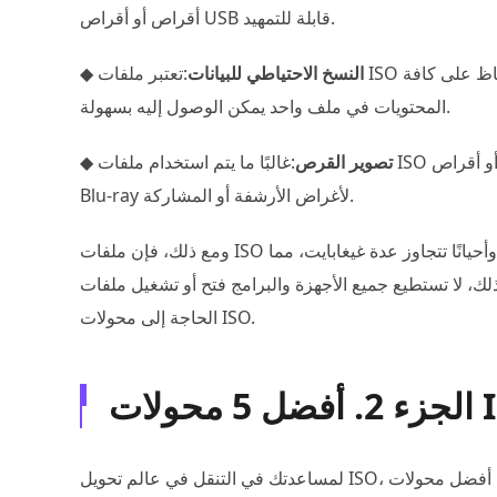
أقراص أو أقراص USB قابلة للتمهيد.
النسخ الاحتياطي للبيانات
:تعتبر ملفات ISO مثالية لإجراء نسخ احتياطي للأقراص بأكملها، مما يضمن الحفاظ على كافة
◆
المحتويات في ملف واحد يمكن الوصول إليه بسهولة.
تصوير القرص
:غالبًا ما يتم استخدام ملفات ISO لإنشاء نسخ طبق الأصل من الأقراص المضغوطة أو أقراص DVD أو أقراص
◆
Blu-ray لأغراض الأرشفة أو المشاركة.
ومع ذلك، فإن ملفات ISO ليست خالية من التحديات. فهي تميل إلى أن تكون كبيرة الحجم، وأحيانًا تتجاوز عدة غيغابايت، مما
 لا تستطيع جميع الأجهزة والبرامج فتح أو تشغيل ملفات ISO، وهنا تنشأ
الحاجة إلى محولات ISO.
ولات ISO
لمساعدتك في التنقل في عالم تحويل ISO، قمنا باختيار خمسة من أفضل محولات ISO المتوفرة اليوم. تم اختيار هذه الأدوات