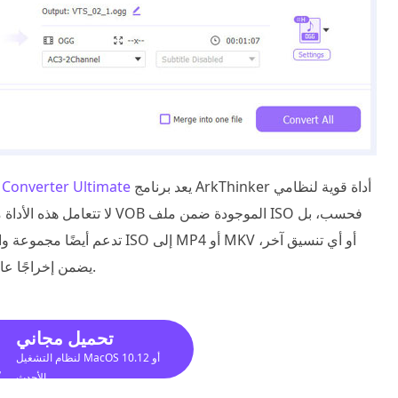
يعد برنامج ArkThinker أداة قوية لنظامي
برنامج verter Ultimate
تدعم أيضًا مجموعة واسعة من تن
فإن برنامج ArkThinker يضمن إخراجًا عالي الجودة بسرعات تحويل سريعة.
تحميل مجاني
لنظام التشغيل MacOS 10.12 أو
الأحدث