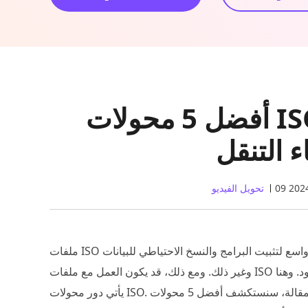
أفضل 5 محولات ISO لمشاهدة الأفلام على
ء التنقل
تحويل الفيديو
ملفات ISO عبارة عن نسخ رقمية من الأقراص الضوئية المستخدمة على نطاق واسع لتثبيت البرامج والنسخ الاحتياطي للبيانات
وغير ذلك. ومع ذلك، قد يكون العمل مع ملفات ISO أمرًا صعبًا في بعض الأحيان بسبب حجمها الكبير وتوافقها المحدود. وهنا