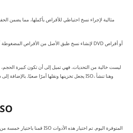
يجعل تخزينها ونقلها أمرًا صعبًا. بالإضافة إلى ذلك،
الجزء 2. أفضل 5 مح