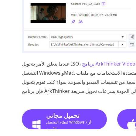
ArkThinker Video Con
عندما يتعلق الأمر بتحويل ISO،
التشغيل Windows وMac. لا تتعامل هذه الأداة متعددة الاستخدامات مع ملفات VOB الموجودة ضمن ملف ISO فحسب، بل
سيقات الفيديو والصوت. سواء كنت تقوم بتحويل ISO إلى MP4 أو MKV أو أي تنسيق آخر،
تحميل مجاني
لنظام التشغيل Windows 7 أو
الأحدث