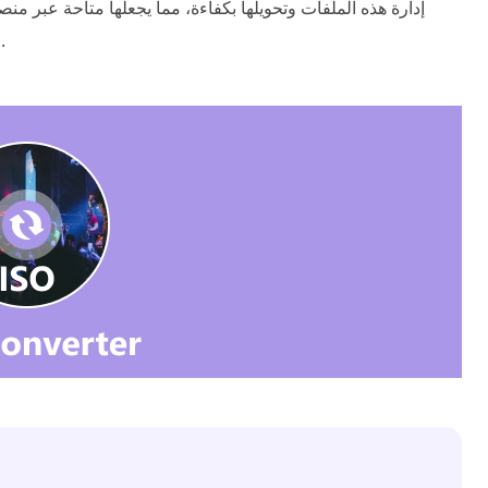
إدارة هذه الملفات وتحويلها بكفاءة، مما يجعلها متاحة عبر من
تحويل ISO واكتشاف أفضل الأدوات التي تجعل حياتك أسهل.