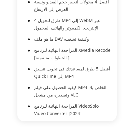
أفضل 4 محولات لتغيير حجم الفيديو ونسبة
العرض إلى الارتفاع
4 طرق لتحويل MP4 إلى WebM عبر
الإنترنت. الكمبيوتر والهاتف المحمول
ما هو ملف DAV وكيفية تشغيله
المراجعة النهائية لبرنامج XMedia Recode
[الخطوات متضمنة.]
أفضل 5 طرق لمساعدتك في تحويل تنسيق
QuickTime إلى MP4
كيفية الحصول على فيلم MP4 الخاص بك
وتصديره من مشغل VLC
المراجعة النهائية لبرنامج VideoSolo
Video Converter [2024]