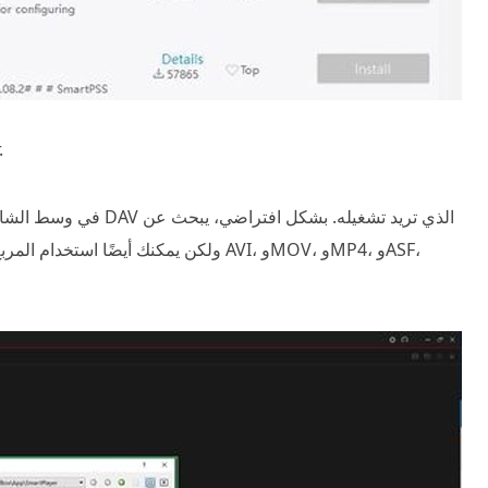
بم
في وسط الشاش