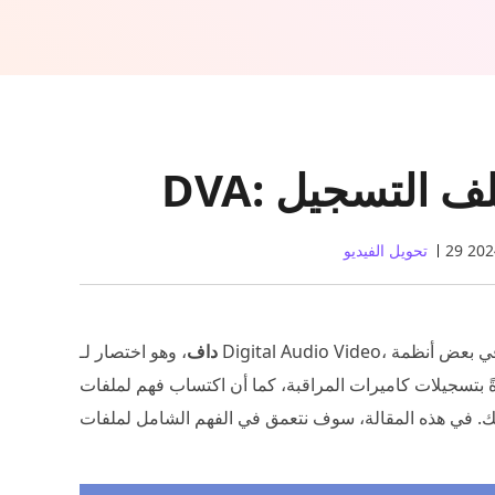
 ملف التسجيل
تحويل الفيديو
داف
، وهو اختصار لـ Digital Audio Video، هو تنسيق ملف رقمي حاز على الاعتراف بسماته المميزة في بعض أنظمة DVR.
لات كاميرات المراقبة، كما أن اكتساب فهم لملفات DAV وإتقان التعامل معها يمكن أن يثري تجربة الوسائط