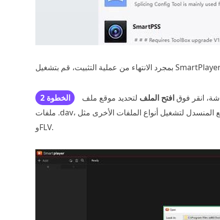
جرد الانتهاء من عملية التثبيت، قم بتشغيل SmartPlayer.
ة، انقر فوق
افتح الملف
لتحديد موقع ملف DAV الذي تريد تشغيله. بشكل افتراضي، يبحث عن
الخطوة 2
ملفات .dav، ولكن يمكنك أيضًا استخدام المربع المنسدل لتشغيل أنواع الملفات الأخرى مثل AVI، وMOV، وMP4، وASF،
وFLV.