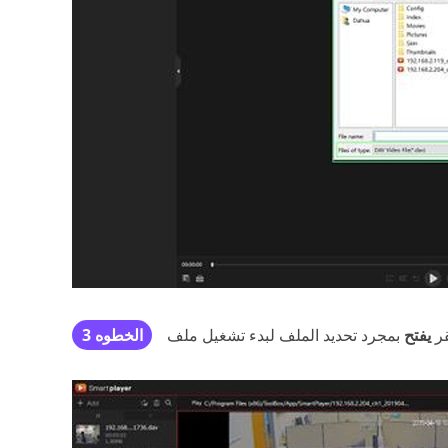
قر
يفتح
الخطوه 3