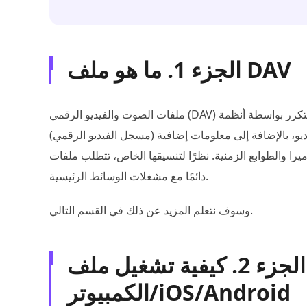
الجزء 1. ما هو ملف DAV
ملفات الصوت والفيديو الرقمي (DAV) هي تنسيقات ملفات فيديو حصرية يتم إنتاجها بشكل متكرر بواسطة أنظمة DVR
(مسجل الفيديو الرقمي) وكاميرات المراقبة. تتضمن هذه الملفات عادةً محتوى صوتيًا وفيديو، بالإضافة إلى معلومات إضافية
طوابع الزمنية. نظرًا لتنسيقها الخاص، تتطلب ملفات DAV تقنيات معينة للتشغيل والتعديل لأنها لا تتوافق
دائمًا مع مشغلات الوسائط الرئيسية.
وسوف نتعلم المزيد عن ذلك في القسم التالي.
الجزء 2. كيفية تشغيل ملف DAV على جهاز
الكمبيوتر/iOS/Android