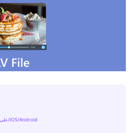
الجزء 2. كيفية تشغيل ملف DAV على جهاز الكمبيوتر/iOS/Android