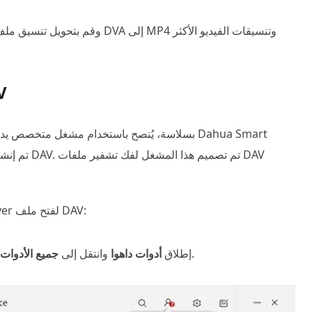
كيفية 
فيما يلي دليل خطوة بخطوة لاستخدام Dahua Smart Player لفتح ملف DAV:
في القائمة، ثم انقر لتثبيته.
إطلاق
أدوات داهوا
وانتقل إلى
جميع الأدوات