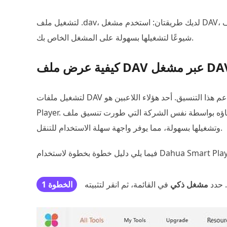
لتشغيل ملف .dav، لديك طريقتان: استخدم مشغل DAV، وقم بتحويل تنسيق ملف DVA إلى MP4 وتنسيقات الفيديو الأكثر
شيوعًا لتشغيلها بسهولة على المشغل الخاص بك.
عرض ملف DAV عبر مشغل DAV
لتشغيل ملفات DAV بسلاسة، يُنصح باستخدام مشغل متخصص يدعم هذا التنسيق. أحد هؤلاء اللاعبين هو Dahua Smart
Player. تم إنشاؤه بواسطة نفس الشركة التي طورت تنسيق ملف DAV. تم تصميم هذا المشغل لفك تشفير ملفات DAV
وتشغيلها بسهولة، مما يوفر واجهة سهلة الاستخدام للتنقل.
. حدد
مشغل ذكي
الخطوة 1