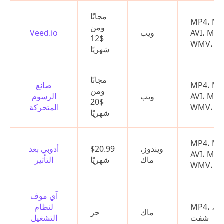
مجانًا
MP4، M4
ومن
AVI، MO
ويب
Veed.io
$12
شهريًا
مجانًا
MP4، M4
صانع
ومن
AVI، MO
ويب
الرسوم
$20
المتحركة
شهريًا
MP4، M4
ويندوز،
$20.99
أدوبي بعد
AVI، MO
ماك
شهريًا
التأثير
آي موف
MP4، موف،
لنظام
ماك
حر
شفت
التشغيل