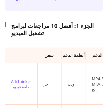
الجزء 1: أفضل 10 مراجعات لبرامج
تشغيل الفيديو
ت الدعم
أنظمة الدعم
سعر
MP4، W
ArkThinker
MKV، AVI
ويب
حر
حلقة فيديو
إلخ