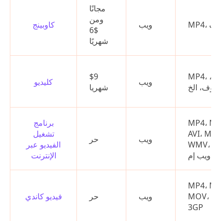
مجانًا
ومن
، موف
ويب
كاوبينج
$6
شهريًا
MP4، فلف،
$9
ويب
كليديو
موف، الخ.
شهريا
MP4، M4
برنامج
AVI، MO
تشغيل
ويب
حر
WMV، 3G
الفيديو عبر
ويب إم
الإنترنت
MP4، M4
MOV، W
ويب
حر
فيديو كاندي
3GP