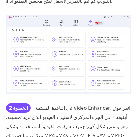
أداة.
التبويب ثم قم بالتمرير لأسفل لفتح
محسن الفيديو
في النافذة المنبثقة Video Enhancer، انقر فوق
الخطوة 2
أيقونة + في الجزء المركزي لاستيراد الفيديو الذي تريد تحسينه.
وهو يدعم بشكل كبير جميع تنسيقات الفيديو المستخدمة بشكل
متكرر، بما في ذلك MP4 وM4V وMOV وFLV وAVI وMPEG