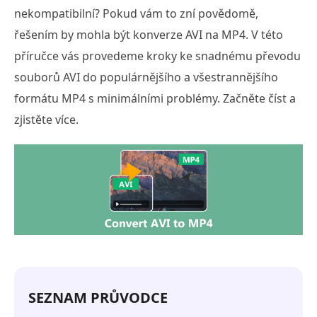
nekompatibilní? Pokud vám to zní povědomě,
řešením by mohla být konverze AVI na MP4. V této
příručce vás provedeme kroky ke snadnému převodu
souborů AVI do populárnějšího a všestrannějšího
formátu MP4 s minimálními problémy. Začněte číst a
zjistěte více.
SEZNAM PRŮVODCE