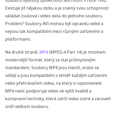
souborů vyvinutý společností Microsoft v roce 1992.
Existuje již nějakou dobu a je známý svou schopností
ukládat zvuková i video data do jednoho souboru.
Problém? Soubory AVI mohou být opravdu velké a
nejsou tak kompatibilní mezi různými zařízeními a
platformami.
Na druhé straně,
MP4
(MPEG-4 Part 14) je mnohem
modernější formát, který se stal průmyslovým
standardem. Soubory MP4 jsou menší, snáze se
sdílejí a jsou kompatibilní s téměř každým zařízením
nebo přehrávačem videa, na který si vzpomenete.
MP4 navíc podporuje video ve vyšší kvalitě a
kompresní techniky, které udrží video ostré a zároveň
sníží velikost souboru.