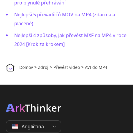
pro plynulé přehrávání
Nejlepší 5 převaděčů MOV na MP4 (zdarma a
placené)
Nejlepší 4 způsoby, jak převést MXF na MP4 v roce
2024 [Krok za krokem]
>
>
>
Domov
Zdroj
Převést video
AVI do MP4
Angličtina