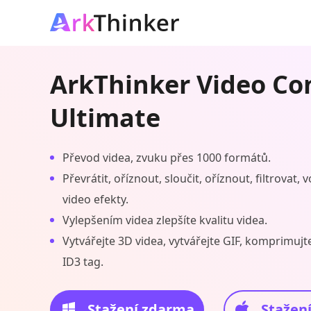
ArkThinker Video Co
Ultimate
Převod videa, zvuku přes 1000 formátů.
Převrátit, oříznout, sloučit, oříznout, filtrovat,
video efekty.
Vylepšením videa zlepšíte kvalitu videa.
Vytvářejte 3D videa, vytvářejte GIF, komprimujt
ID3 tag.
Stažení zdarma
Stažen