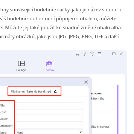
ny související hudební značky, jako je název souboru,
d váš hudební soubor není připojen s obalem, můžete
P3. Můžete jej také použít ke snadné změně obalu alba.
máty obrázků, jako jsou JPG, JPEG, PNG, TIFF a další.