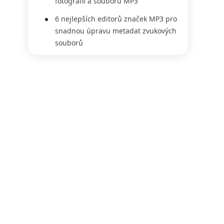
fotografií a souborů MP3
6 nejlepších editorů značek MP3 pro
snadnou úpravu metadat zvukových
souborů