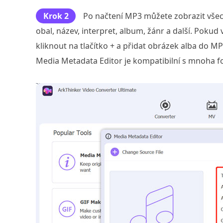
Krok 2
Po načtení MP3 můžete zobrazit všech
obal, název, interpret, album, žánr a další. Poku
kliknout na tlačítko + a přidat obrázek alba do M
Media Metadata Editor je kompatibilní s mnoha for