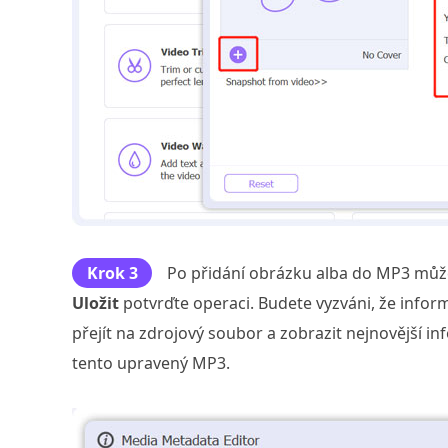
Krok 3
Po přidání obrázku alba do MP3 může
Uložit
potvrďte operaci. Budete vyzváni, že info
přejít na zdrojový soubor a zobrazit nejnovější i
tento upravený MP3.