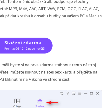
řeb. Tento měnič obrázků alb podporuje všechny
četně MP3, M4A, AAC, AIFF, WAV, PCM, OGG, FLAC, ALAC,
jak přidat kresbu k obsahu hudby na vašem PC a Macu s
Stažení zdarma
Pro macOS 10.12 nebo novější
, měli byste si nejprve zdarma stáhnout tento nástroj
vřete, můžete kliknout na
Toolbox
kartu a přejděte na
MP3 kliknutím na
+
ikona ve střední části.