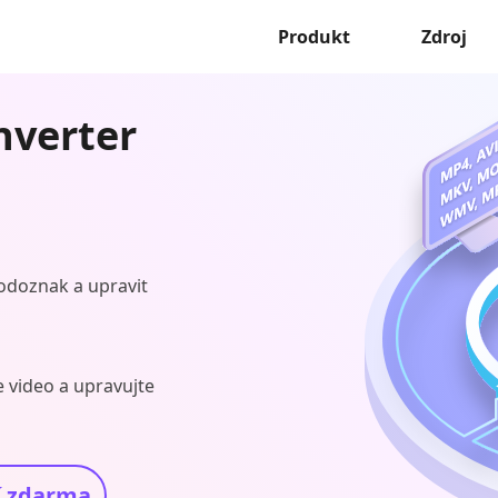
Produkt
Zdroj
nverter
 vodoznak a upravit
e video a upravujte
í zdarma