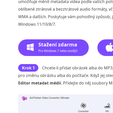
umožňuje měnit metadata videa podle vašich pot
oblíbené ztrátové a bezztrátové audio formáty, v
WMA a dalších. Poskytuje vám pohodlný způsob, 
Windows 11/10/8/7.
Stažení zdarma
Pro Windows 7 nebo novější
Krok 1
Chcete-li přidat obrázek alba do MP3
pro změnu obrázku alba do počítače. Když jej ote
Editor metadat médií
. Přidejte do něj soubory 