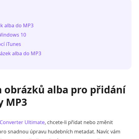
zek alba do MP3
 Windows 10
cí iTunes
brázek alba do MP3
a obrázků alba pro přidání
y MP3
Converter Ultimate
, chcete-li přidat nebo změnit
 pro snadnou úpravu hudebních metadat. Navíc vám