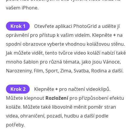
vašem iPhone.
Krok 1
Otevřete aplikaci PhotoGrid a udělte jí
oprávnění pro přístup k vašim videím. Klepněte
+
na
spodní obrazovce vyberte vhodnou kolážovou stěnu.
Jak můžete vidět, tento tvůrce video koláží nabízí také
mnoho šablon pro různá témata, jako jsou Vánoce,
Narozeniny, Film, Sport, Zima, Svatba, Rodina a další.
Krok 2
Klepněte
+
pro načtení videoklipů.
Můžete klepnout
Rozložení
pro přizpůsobení efektu
koláže. Můžete také libovolně měnit poměr stran
videa, ohraničení, pozadí, hudbu a další podle
potřeby.