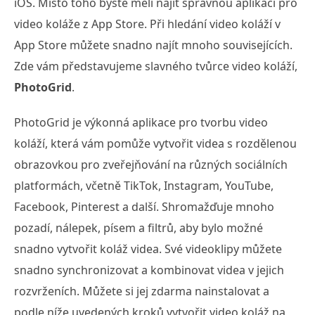
iOS. Místo toho byste měli najít správnou aplikaci pro
video koláže z App Store. Při hledání video koláží v
App Store můžete snadno najít mnoho souvisejících.
Zde vám představujeme slavného tvůrce video koláží,
PhotoGrid
.
PhotoGrid je výkonná aplikace pro tvorbu video
koláží, která vám pomůže vytvořit videa s rozdělenou
obrazovkou pro zveřejňování na různých sociálních
platformách, včetně TikTok, Instagram, YouTube,
Facebook, Pinterest a další. Shromažďuje mnoho
pozadí, nálepek, písem a filtrů, aby bylo možné
snadno vytvořit koláž videa. Své videoklipy můžete
snadno synchronizovat a kombinovat videa v jejich
rozvrženích. Můžete si jej zdarma nainstalovat a
podle níže uvedených kroků vytvořit video koláž na