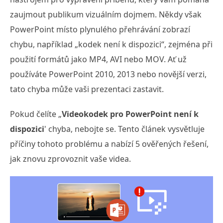
zaujmout publikum vizuálním dojmem. Někdy však
PowerPoint místo plynulého přehrávání zobrazí
chybu, například „kodek není k dispozici“, zejména při
použití formátů jako MP4, AVI nebo MOV. Ať už
používáte PowerPoint 2010, 2013 nebo novější verzi,
tato chyba může vaši prezentaci zastavit.
Pokud čelíte „
Videokodek pro PowerPoint není k
dispozici
' chyba, nebojte se. Tento článek vysvětluje
příčiny tohoto problému a nabízí 5 ověřených řešení,
jak znovu zprovoznit vaše videa.