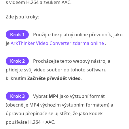
s videem H.264 a zvukem AAC.
Zde jsou kroky:
Krok 1
Použijte bezplatný online převodník, jako
je
ArkThinker Video Converter zdarma online
.
Krok 2
Procházejte tento webový nástroj a
přidejte svůj video soubor do tohoto softwaru
kliknutím
Začněte převádět video
.
Krok 3
Vybrat
MP4
jako výstupní formát
(obecně je MP4 výchozím výstupním formátem) a
úpravou přepínače se ujistěte, že jako kodek
používáte H.264 + AAC.