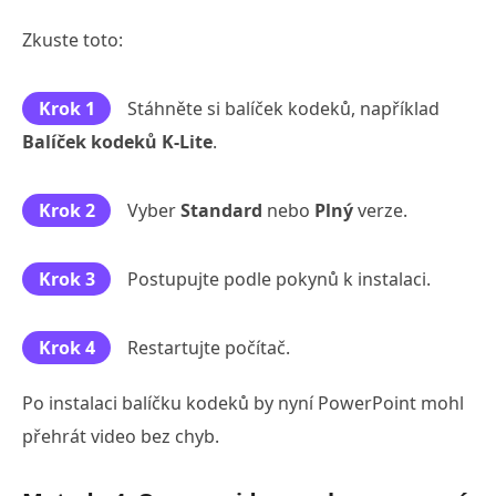
Zkuste toto:
Krok 1
Stáhněte si balíček kodeků, například
Balíček kodeků K-Lite
.
Krok 2
Vyber
Standard
nebo
Plný
verze.
Krok 3
Postupujte podle pokynů k instalaci.
Krok 4
Restartujte počítač.
Po instalaci balíčku kodeků by nyní PowerPoint mohl
přehrát video bez chyb.