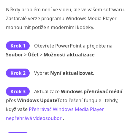
Někdy problém není ve videu, ale ve vašem softwaru.
Zastaralé verze programu Windows Media Player
mohou mít potíže s moderními kodeky.
Krok 1
Otevřete PowerPoint a přejděte na
Soubor
>
Účet
>
Možnosti aktualizace
.
Krok 2
Vybrat
Nyní aktualizovat
.
Krok 3
Aktualizace
Windows přehrávač médií
přes
Windows Update
Toto řešení funguje i tehdy,
když vaše
Přehrávač Windows Media Player
nepřehrává videosoubor
.