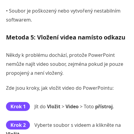
• Soubor je poškozený nebo vytvořený nestabilním
softwarem.
Metoda 5: Vložení videa namísto odkazu
Někdy k problému dochází, protože PowerPoint
nemůže najít video soubor, zejména pokud je pouze
propojený a není vložený.
Zde jsou kroky, jak vložit video do PowerPointu:
Krok 1
Jít do
Vložit
>
Video
> Toto
přístroj
.
Krok 2
Vyberte soubor s videem a klikněte na
Vložit
.