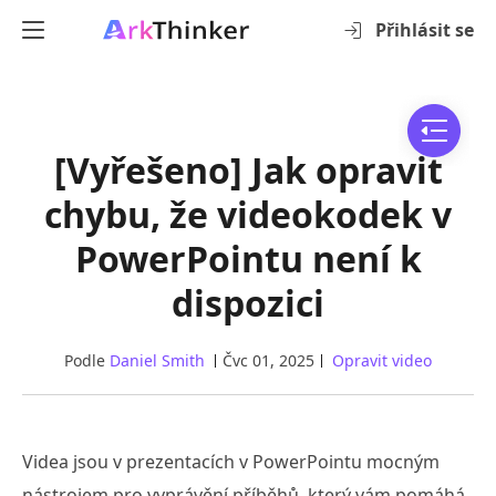
Přihlásit se
[Vyřešeno] Jak opravit
chybu, že videokodek v
PowerPointu není k
dispozici
Podle
Daniel Smith
Čvc 01, 2025
Opravit video
Videa jsou v prezentacích v PowerPointu mocným
nástrojem pro vyprávění příběhů, který vám pomáhá