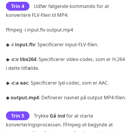
Trin 4
Udfør følgende kommando for at
konvertere FLV-filen til MP4:
ffmpeg -i input.flv output.mp4
◆
-i input.flv
: Specificerer input-FLV-filen.
◆
-c:v libx264
: Specificerer video-codec, som er H.264
i dette tilfælde.
◆
-c:a aac
: Specificerer lyd-codec, som er AAC.
◆
output.mp4
: Definerer navnet på output MP4-filen.
Trin 5
Trykke
Gå ind
for at starte
konverteringsprocessen. FFmpeg vil begynde at