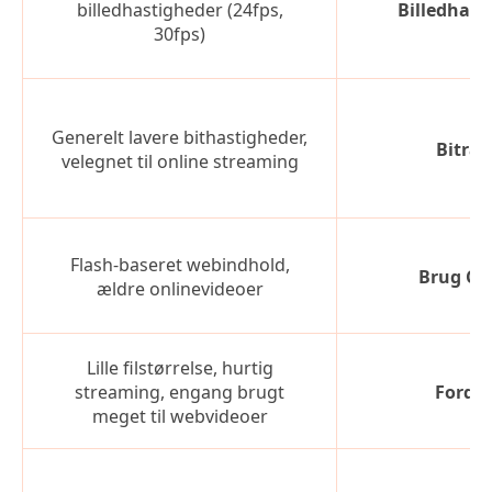
billedhastigheder (24fps,
Billedhast
30fps)
Generelt lavere bithastigheder,
Bitrat
velegnet til online streaming
Flash-baseret webindhold,
Brug Ca
ældre onlinevideoer
Lille filstørrelse, hurtig
streaming, engang brugt
Fordel
meget til webvideoer