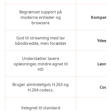
Begrænset support på
moderne enheder og
Kompatibi
browsere
God til streaming med lav
Ydeev
båndbredde, men forældet
Understøtter lavere
opløsninger, mindre egnet til
Løsnin
HD
Bruger almindeligvis H.263 og
Code
H.264 codecs.
Velegnet til standard