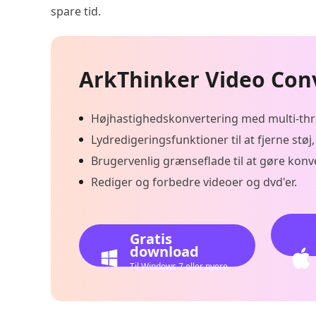
spare tid.
ArkThinker Video Con
Højhastighedskonvertering med multi-thr
Lydredigeringsfunktioner til at fjerne støj,
Brugervenlig grænseflade til at gøre konve
Rediger og forbedre videoer og dvd'er.
Gratis
download
Til Windows 7 eller nyere