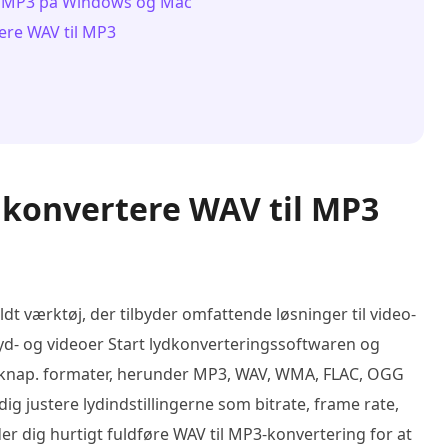
il MP3 på Windows og Mac
tere WAV til MP3
 konvertere WAV til MP3
ldt værktøj, der tilbyder omfattende løsninger til video-
yd- og videoer Start lydkonverteringssoftwaren og
knap. formater, herunder MP3, WAV, WMA, FLAC, OGG
g justere lydindstillingerne som bitrate, frame rate,
r dig hurtigt fuldføre WAV til MP3-konvertering for at