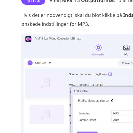
Trin 3
Vælg
MP3
fra
Outputformat
rulleme
Hvis det er nødvendigt, skal du blot klikke på
Inds
ønskede indstillinger for MP3.