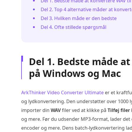
Del 1. Bedste måde at konvertere WAV t
Del 2. Top 4 alternative måder at konver
Del 3. Hvilken måde er den bedste
Del 4. Ofte stillede spørgsmål
Del 1. Bedste måde at
på Windows og Mac
ArkThinker Video Converter Ultimate
er et kraftfu
og lydkonvertering. Den understøtter over 1000 l
importer din
WAV
filer ved at klikke på
Tilføj filer
og mere. Før du udsender MP3-format, lader det di
encoder og mere. Dens batch-lydkonvertering lade