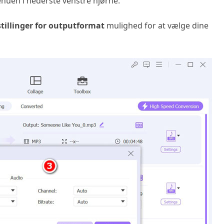
nuen i nederste venstre hjørne.
tillinger for outputformat
mulighed for at vælge dine