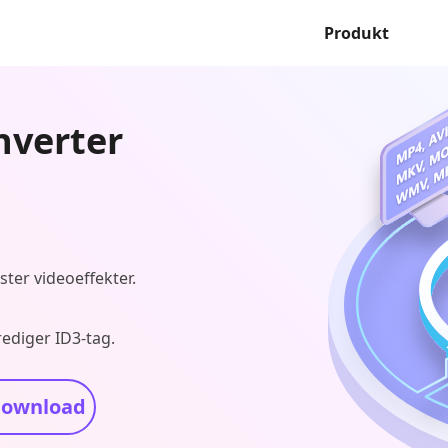
Produkt
nverter
ster videoeffekter.
rediger ID3-tag.
download