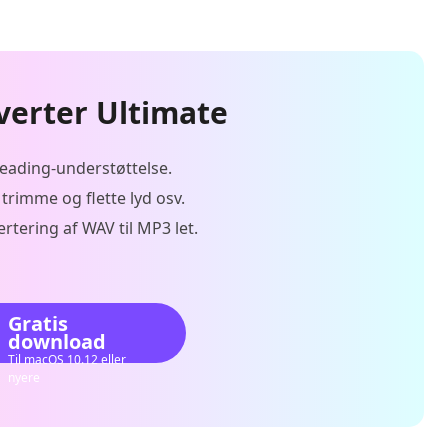
verter Ultimate
eading-understøttelse.
 trimme og flette lyd osv.
rtering af WAV til MP3 let.
Gratis
download
Til macOS 10.12 eller
nyere