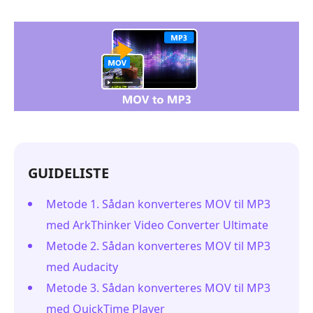
GUIDELISTE
Metode 1. Sådan konverteres MOV til MP3
med ArkThinker Video Converter Ultimate
Metode 2. Sådan konverteres MOV til MP3
med Audacity
Metode 3. Sådan konverteres MOV til MP3
med QuickTime Player