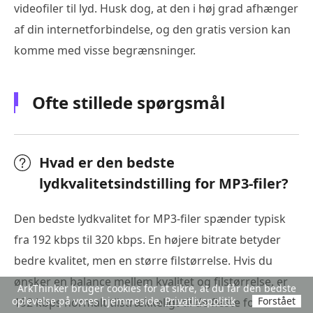
videofiler til lyd. Husk dog, at den i høj grad afhænger
af din internetforbindelse, og den gratis version kan
komme med visse begrænsninger.
Ofte stillede spørgsmål
Hvad er den bedste
lydkvalitetsindstilling for MP3-filer?
Den bedste lydkvalitet for MP3-filer spænder typisk
fra 192 kbps til 320 kbps. En højere bitrate betyder
bedre kvalitet, men en større filstørrelse. Hvis du
ønsker en balance mellem kvalitet og filstørrelse, er
ArkThinker bruger cookies for at sikre, at du får den bedste
oplevelse på vores hjemmeside.
Privatlivspolitik
Forstået
192 kbps normalt tilstrækkeligt til de fleste formål.