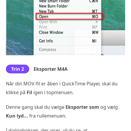
Trin 2
Eksporter M4A
Når din MOV-fil er åben i QuickTime Player, skal du
klikke på
Fil
igen i topmenuen.
Denne gang skal du vælge
Eksporter som
og vælg
Kun lyd...
fra rullemenuen.
I dialogboksen, der vises, vil du se, at