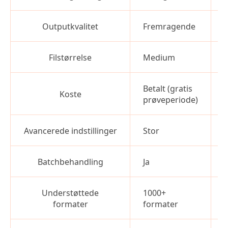
Outputkvalitet
Fremragende
Filstørrelse
Medium
L
Betalt (gratis
Koste
G
prøveperiode)
Avancerede indstillinger
Stor
Batchbehandling
Ja
J
Understøttede
1000+
formater
formater