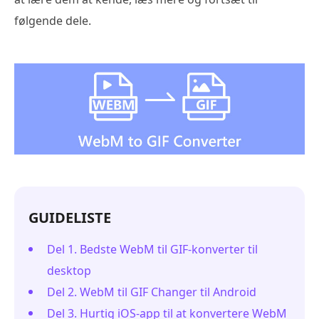
følgende dele.
GUIDELISTE
Del 1. Bedste WebM til GIF-konverter til
desktop
Del 2. WebM til GIF Changer til Android
Del 3. Hurtig iOS-app til at konvertere WebM