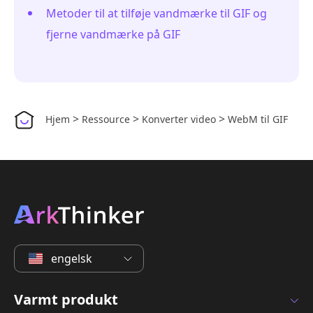
Metoder til at tilføje vandmærke til GIF og
fjerne vandmærke på GIF
>
>
>
Hjem
Ressource
Konverter video
WebM til GIF
engelsk
Varmt produkt